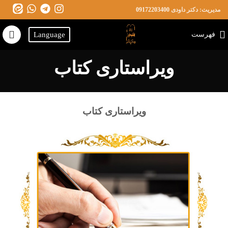
مدیریت: دکتر داودی
09172203400
فهرست
Language
ویراستاری کتاب
ویراستاری کتاب