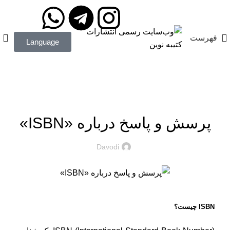
مدیریت: دکتر داودی
09172203400
فهرست
Language
آموزش نشر کتاب
در مورد چاپ و نشر کتاب بیشتر بدانید...
پرسش و پاسخ درباره «ISBN»
Davodi
ISBN چیست؟