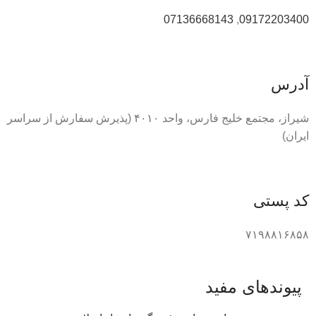
07136668143
,
09172203400
آدرس
شیراز، مجتمع خلیج فارس، واحد ۴۰۱۰ (پذیرش سفارش از سراسر
ایران)
کد پستی
۷۱۹۸۸۱۶۸۵۸
پیوندهای مفید