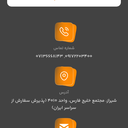
شماره تماس
07136668143
,
09172203400
آدرس
شیراز، مجتمع خلیج فارس، واحد ۴۰۱۰ (پذیرش سفارش از
سراسر ایران)