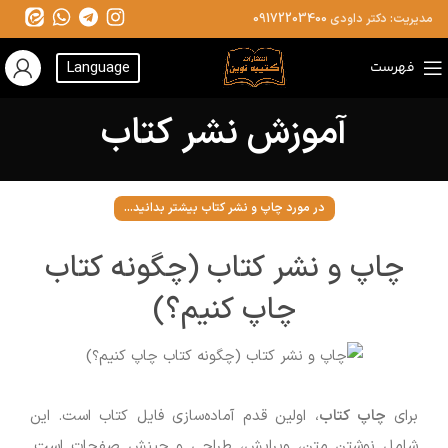
مدیریت: دکتر داودی
09172203400
فهرست
Language
آموزش نشر کتاب
در مورد چاپ و نشر کتاب بیشتر بدانید...
چاپ و نشر کتاب (چگونه کتاب
چاپ کنیم؟)
برای
چاپ کتاب
، اولین قدم آماده‌سازی فایل کتاب است. این
شامل نوشتن متن، ویرایش، طراحی و چینش صفحات است.