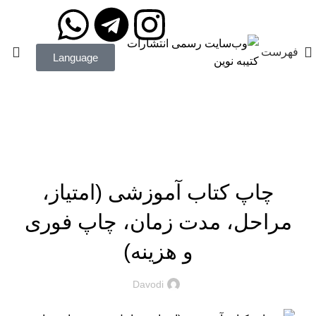
مدیریت: دکتر داودی
09172203400
فهرست
Language
آموزش نشر کتاب
در مورد چاپ و نشر کتاب بیشتر بدانید...
چاپ کتاب آموزشی (امتیاز،
مراحل، مدت زمان، چاپ فوری
و هزینه)
Davodi