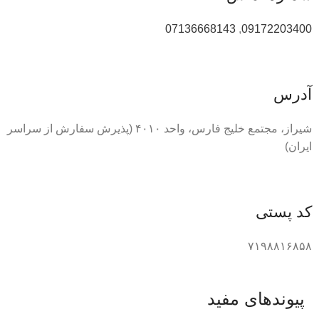
07136668143
,
09172203400
آدرس
شیراز، مجتمع خلیج فارس، واحد ۴۰۱۰ (پذیرش سفارش از سراسر
ایران)
کد پستی
۷۱۹۸۸۱۶۸۵۸
پیوندهای مفید