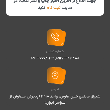
جهت اطلاع از آخرین اخبار چاپ و نشر کتاب، در
سایت
ثبت نام
کنید
شماره تماس
07136668143
,
09172203400
آدرس
شیراز، مجتمع خلیج فارس، واحد ۴۰۱۰ (پذیرش سفارش از
سراسر ایران)