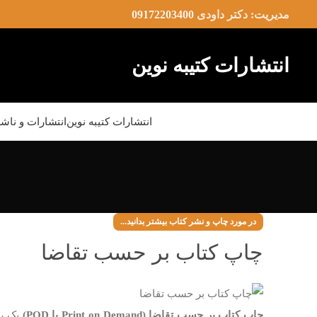
مدیریت: دکتر داودی
09172203400
انتشارات کتیبه نوین
انتشارات کتیبه نوین
انتشارات و ناش
در مورد چاپ و نشر کتاب بیشتر بدانید...
چاپ کتاب بر حسب تقاضا
چاپ کتاب بر حسب تقاضا (Print on Demand یا POD)
یک رو