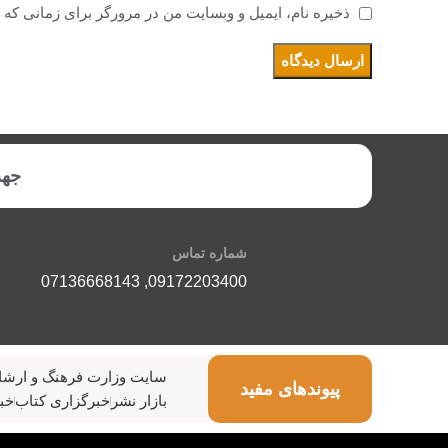
ذخیره نام، ایمیل و وبسایت من در مرورگر برای زمانی که 
جهت
شماره تماس
07136668143
,
09172203400
سایت وزارت فرهنگ و ارشا
پیوندهای مفید
بازار نشر
خبرگزاری کتاب
خبر