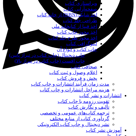
ویراستاری کتاب
صفحه‌آرایی کتاب
اخذ شابک (ISBN) از خانه کتاب
طراحی جلد کتاب
اخذ فیپا از کتابخانه ملی
اخذ مجوز چاپ کتاب
اخذ مجوز طرح جلد کتاب
لیتوگرافی کتاب
چاپ کتاب و انواع آن
چاپ دیجیتال (چاپ کتاب در تیراژ پایین)
چاپ افست (چاپ کتاب در تیراژ بالا)
صحافی کتاب
اعلام وصول و ثبت کتاب
پخش و فروش کتاب
مدت زمان فرآیند انتشارات و چاپ کتاب
هزینه مراحل انتشارات و چاپ کتاب
انتشارات و نشر کتاب
تقویت رزومه با چاپ کتاب
تألیف و نگارش کتاب
ترجمه کتاب‌های عمومی و تخصصی
گردآوری کتاب از منابع مختلف
نشر دیجیتال و چاپ کتاب الکترونیکی
آموزش نشر کتاب
کتاب‌ها