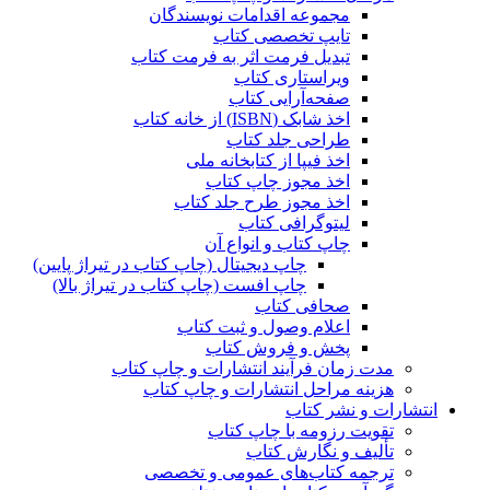
مجموعه اقدامات نویسندگان
تایپ تخصصی کتاب
تبدیل فرمت اثر به فرمت کتاب
ویراستاری کتاب
صفحه‌آرایی کتاب
اخذ شابک (ISBN) از خانه کتاب
طراحی جلد کتاب
اخذ فیپا از کتابخانه ملی
اخذ مجوز چاپ کتاب
اخذ مجوز طرح جلد کتاب
لیتوگرافی کتاب
چاپ کتاب و انواع آن
چاپ دیجیتال (چاپ کتاب در تیراژ پایین)
چاپ افست (چاپ کتاب در تیراژ بالا)
صحافی کتاب
اعلام وصول و ثبت کتاب
پخش و فروش کتاب
مدت زمان فرآیند انتشارات و چاپ کتاب
هزینه مراحل انتشارات و چاپ کتاب
انتشارات و نشر کتاب
تقویت رزومه با چاپ کتاب
تألیف و نگارش کتاب
ترجمه کتاب‌های عمومی و تخصصی