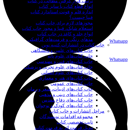
ترتیب قرار گرفتن مطالب در کتاب
انواع قطع کتاب یا سایز کتاب
اندازه قلم و فونت استاندارد کتاب
فیپا چیست؟
مجوزهای لازم برای چاپ کتاب
استعلام شابک، فیپا و مجوز چاپ کتاب
انواع جلد و کاغذ در چاپ کتاب
مدهای رنگی و فرمت‌های گرافیکی
Whatsapp
چاپ کتاب در انتشارات کتیبه نوین
چاپ کتاب‌های علمی و دانشگاهی
چاپ کتاب‌های علوم پایه
Whatsapp
چاپ کتاب‌های فنی و مهندسی
چاپ کتاب‌های علوم تجربی و پزشکی
چاپ کتاب‌های علوم انسانی
چاپ کتاب‌های هنر و معماری
چاپ کتاب‌های عمومی
چاپ کتاب‌های ادبیات، شعر و رمان
چاپ کتاب‌های دینی و مذهبی
چاپ کتاب‌های دفاع مقدس
چاپ کتاب‌های کودک و نوجوان
مراحل انتشارات و چاپ کتاب
مجموعه اقدامات نویسندگان
تایپ تخصصی کتاب
تبدیل فرمت اثر به فرمت کتاب