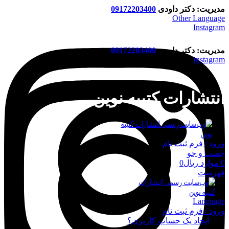
مدیریت: دکتر داودی
09172203400
Other Language
Instagram
مدیریت: دکتر داودی
09172203400
Instagram
انتشارات کتیبه نوین
ورود / فرم ثبت نام
جست و جو
0
موارد
ریال
0
فهرست
Language
ورود / فرم ثبت نام
ورود
ایجاد یک حساب کاربری؟