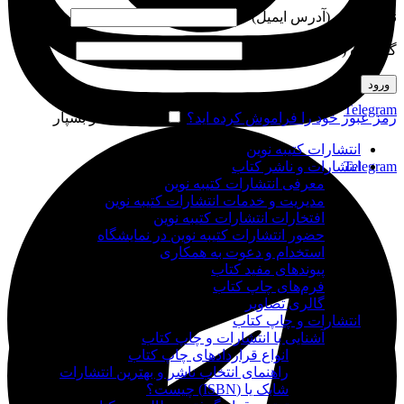
نام کاربری (آدرس ایمیل)
*
گذرواژه (شماره موبایل)
*
ورود
Telegram
رمز عبور خود را فراموش کرده اید؟
مرا به خاطر بسپار
انتشارات کتیبه نوین
Telegram
انتشارات و ناشر کتاب
معرفی انتشارات کتیبه نوین
مدیریت و خدمات انتشارات کتیبه نوین
افتخارات انتشارات کتیبه نوین
حضور انتشارات کتیبه نوین در نمایشگاه‌
استخدام و دعوت به همکاری
پیوندهای مفید کتاب
فرم‌های چاپ کتاب
گالری تصاویر
انتشارات و چاپ کتاب
آشنایی با انتشارات و چاپ کتاب
انواع قراردادهای چاپ کتاب
راهنمای انتخاب ناشر و بهترین انتشارات
شابک یا (ISBN) چیست؟