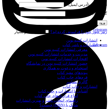
نام کاربری (آدرس ایمیل)
*
گذرواژه (شماره موبایل)
*
ورود
Telegram
رمز عبور خود را فراموش کرده اید؟
مرا به خاطر بسپار
انتشارات کتیبه نوین
Telegram
انتشارات و ناشر کتاب
معرفی انتشارات کتیبه نوین
مدیریت و خدمات انتشارات کتیبه نوین
افتخارات انتشارات کتیبه نوین
حضور انتشارات کتیبه نوین در نمایشگاه‌
استخدام و دعوت به همکاری
پیوندهای مفید کتاب
فرم‌های چاپ کتاب
گالری تصاویر
انتشارات و چاپ کتاب
آشنایی با انتشارات و چاپ کتاب
انواع قراردادهای چاپ کتاب
راهنمای انتخاب ناشر و بهترین انتشارات
شابک یا (ISBN) چیست؟