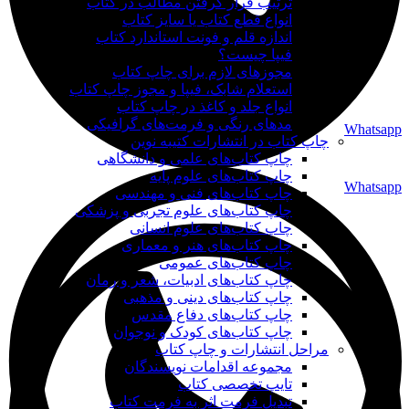
ترتیب قرار گرفتن مطالب در کتاب
انواع قطع کتاب یا سایز کتاب
اندازه قلم و فونت استاندارد کتاب
فیپا چیست؟
مجوزهای لازم برای چاپ کتاب
استعلام شابک، فیپا و مجوز چاپ کتاب
انواع جلد و کاغذ در چاپ کتاب
مدهای رنگی و فرمت‌های گرافیکی
Whatsapp
چاپ کتاب در انتشارات کتیبه نوین
چاپ کتاب‌های علمی و دانشگاهی
چاپ کتاب‌های علوم پایه
Whatsapp
چاپ کتاب‌های فنی و مهندسی
چاپ کتاب‌های علوم تجربی و پزشکی
چاپ کتاب‌های علوم انسانی
چاپ کتاب‌های هنر و معماری
چاپ کتاب‌های عمومی
چاپ کتاب‌های ادبیات، شعر و رمان
چاپ کتاب‌های دینی و مذهبی
چاپ کتاب‌های دفاع مقدس
چاپ کتاب‌های کودک و نوجوان
مراحل انتشارات و چاپ کتاب
مجموعه اقدامات نویسندگان
تایپ تخصصی کتاب
تبدیل فرمت اثر به فرمت کتاب