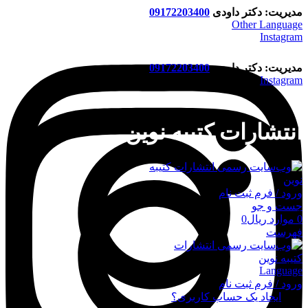
مدیریت: دکتر داودی
09172203400
Other Language
Instagram
مدیریت: دکتر داودی
09172203400
Instagram
انتشارات کتیبه نوین
ورود / فرم ثبت نام
جست و جو
0
موارد
ریال
0
فهرست
Language
ورود / فرم ثبت نام
ورود
ایجاد یک حساب کاربری؟