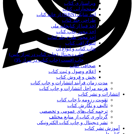
ویراستاری کتاب
صفحه‌آرایی کتاب
اخذ شابک (ISBN) از خانه کتاب
طراحی جلد کتاب
اخذ فیپا از کتابخانه ملی
اخذ مجوز چاپ کتاب
اخذ مجوز طرح جلد کتاب
لیتوگرافی کتاب
چاپ کتاب و انواع آن
چاپ دیجیتال (چاپ کتاب در تیراژ پایین)
چاپ افست (چاپ کتاب در تیراژ بالا)
صحافی کتاب
اعلام وصول و ثبت کتاب
پخش و فروش کتاب
مدت زمان فرآیند انتشارات و چاپ کتاب
هزینه مراحل انتشارات و چاپ کتاب
انتشارات و نشر کتاب
تقویت رزومه با چاپ کتاب
تألیف و نگارش کتاب
ترجمه کتاب‌های عمومی و تخصصی
گردآوری کتاب از منابع مختلف
نشر دیجیتال و چاپ کتاب الکترونیکی
آموزش نشر کتاب
کتاب‌ها