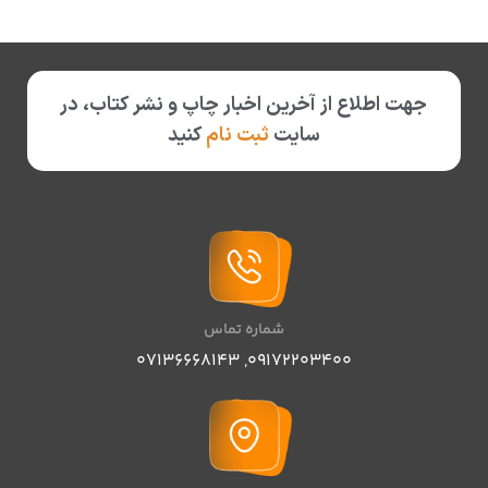
جهت اطلاع از آخرین اخبار چاپ و نشر کتاب، در
سایت
ثبت نام
کنید
شماره تماس
07136668143
,
09172203400