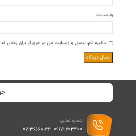
وب‌سایت
ذخیره نام، ایمیل و وبسایت من در مرورگر برای زمانی که 
جهت
شماره تماس
07136668143
,
09172203400