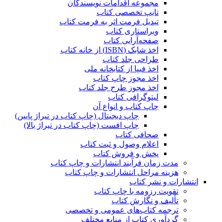
مجموعه اقدامات نویسندگان
تایپ تخصصی کتاب
تبدیل فرمت اثر به فرمت کتاب
ویراستاری کتاب
صفحه‌آرایی کتاب
اخذ شابک (ISBN) از خانه کتاب
طراحی جلد کتاب
اخذ فیپا از کتابخانه ملی
اخذ مجوز چاپ کتاب
اخذ مجوز طرح جلد کتاب
لیتوگرافی کتاب
چاپ کتاب و انواع آن
چاپ دیجیتال (چاپ کتاب در تیراژ پایین)
چاپ افست (چاپ کتاب در تیراژ بالا)
صحافی کتاب
اعلام وصول و ثبت کتاب
پخش و فروش کتاب
مدت زمان فرآیند انتشارات و چاپ کتاب
هزینه مراحل انتشارات و چاپ کتاب
انتشارات و نشر کتاب
تقویت رزومه با چاپ کتاب
تألیف و نگارش کتاب
ترجمه کتاب‌های عمومی و تخصصی
گردآوری کتاب از منابع مختلف