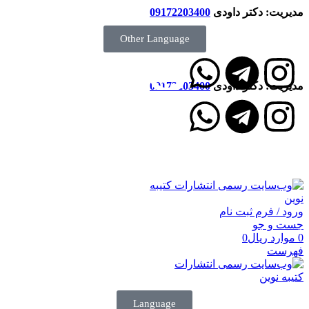
مدیریت: دکتر داودی
09172203400
Other Language
مدیریت: دکتر داودی
09172203400
انتشارات کتیبه نوین
ورود / فرم ثبت نام
جست و جو
0
موارد
ریال
0
فهرست
Language