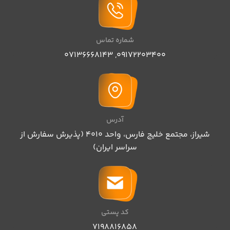
شماره تماس
07136668143
,
09172203400
آدرس
شیراز، مجتمع خلیج فارس، واحد ۴۰۱۰ (پذیرش سفارش از
سراسر ایران)
کد پستی
۷۱۹۸۸۱۶۸۵۸