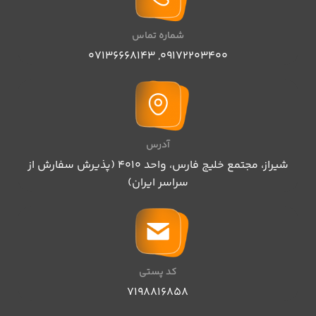
شماره تماس
07136668143
,
09172203400
آدرس
شیراز، مجتمع خلیج فارس، واحد ۴۰۱۰ (پذیرش سفارش از
سراسر ایران)
کد پستی
۷۱۹۸۸۱۶۸۵۸