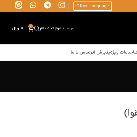
Other Language
0
ورود / فرم ثبت نام
0
ریال
ا
خدمات ویژه
پذیرش اثر
تماس با ما
وا)