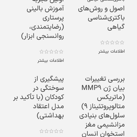
اصول و روش‌های
آموزش بالینی
باکتری‌شناسی
پرستاری
گیاهی
(رضایتمندی،
روانسنجی ابزار)
اطلاعات بیشتر
اطلاعات بیشتر
بررسی تغییرات
پیشگیری از
بیان ژن MMP9
سوختگی در
(ماتریکس
کودکان (با تأکید بر
متالوپروتئیناز ۹)
مدل اعتقاد
سلول‌های بنیادی
بهداشتی)
مزانشیمی مغز
استخوان انسان