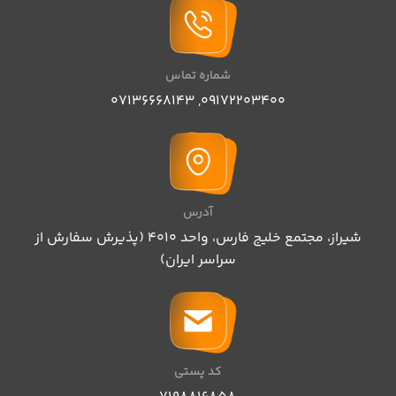
شماره تماس
07136668143
,
09172203400
آدرس
شیراز، مجتمع خلیج فارس، واحد ۴۰۱۰ (پذیرش سفارش از
سراسر ایران)
کد پستی