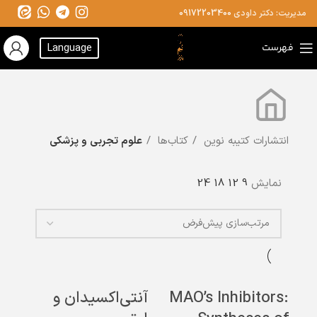
مدیریت: دکتر داودی
09172203400
فهرست
Language
انتشارات کتیبه نوین
کتاب‌ها
علوم تجربی و پزشکی
نمایش
9
12
18
24
MAO’s Inhibitors:
آنتی‌اکسیدان و