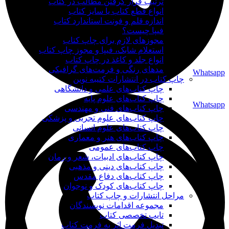
ترتیب قرار گرفتن مطالب در کتاب
انواع قطع کتاب یا سایز کتاب
اندازه قلم و فونت استاندارد کتاب
فیپا چیست؟
مجوزهای لازم برای چاپ کتاب
استعلام شابک، فیپا و مجوز چاپ کتاب
انواع جلد و کاغذ در چاپ کتاب
مدهای رنگی و فرمت‌های گرافیکی
Whatsapp
چاپ کتاب در انتشارات کتیبه نوین
چاپ کتاب‌های علمی و دانشگاهی
چاپ کتاب‌های علوم پایه
Whatsapp
چاپ کتاب‌های فنی و مهندسی
چاپ کتاب‌های علوم تجربی و پزشکی
چاپ کتاب‌های علوم انسانی
چاپ کتاب‌های هنر و معماری
چاپ کتاب‌های عمومی
چاپ کتاب‌های ادبیات، شعر و رمان
چاپ کتاب‌های دینی و مذهبی
چاپ کتاب‌های دفاع مقدس
چاپ کتاب‌های کودک و نوجوان
مراحل انتشارات و چاپ کتاب
مجموعه اقدامات نویسندگان
تایپ تخصصی کتاب
تبدیل فرمت اثر به فرمت کتاب