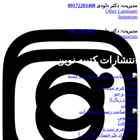
مدیریت: دکتر داودی
09172203400
Other Language
Instagram
مدیریت: دکتر داودی
09172203400
Instagram
انتشارات کتیبه نوین
ورود / فرم ثبت نام
جست و جو
0
موارد
ریال
0
فهرست
Language
ورود / فرم ثبت نام
ورود
ایجاد یک حساب کاربری؟