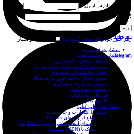
نام کاربری (آدرس ایمیل)
*
گذرواژه (شماره موبایل)
*
ورود
Telegram
رمز عبور خود را فراموش کرده اید؟
مرا به خاطر بسپار
انتشارات کتیبه نوین
Telegram
انتشارات و ناشر کتاب
معرفی انتشارات کتیبه نوین
مدیریت و خدمات انتشارات کتیبه نوین
افتخارات انتشارات کتیبه نوین
حضور انتشارات کتیبه نوین در نمایشگاه‌
استخدام و دعوت به همکاری
پیوندهای مفید کتاب
فرم‌های چاپ کتاب
گالری تصاویر
انتشارات و چاپ کتاب
آشنایی با انتشارات و چاپ کتاب
انواع قراردادهای چاپ کتاب
راهنمای انتخاب ناشر و بهترین انتشارات
شابک یا (ISBN) چیست؟