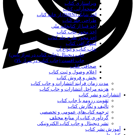
ویراستاری کتاب
صفحه‌آرایی کتاب
اخذ شابک (ISBN) از خانه کتاب
طراحی جلد کتاب
اخذ فیپا از کتابخانه ملی
اخذ مجوز چاپ کتاب
اخذ مجوز طرح جلد کتاب
لیتوگرافی کتاب
چاپ کتاب و انواع آن
چاپ دیجیتال (چاپ کتاب در تیراژ پایین)
چاپ افست (چاپ کتاب در تیراژ بالا)
صحافی کتاب
اعلام وصول و ثبت کتاب
پخش و فروش کتاب
مدت زمان فرآیند انتشارات و چاپ کتاب
هزینه مراحل انتشارات و چاپ کتاب
انتشارات و نشر کتاب
تقویت رزومه با چاپ کتاب
تألیف و نگارش کتاب
ترجمه کتاب‌های عمومی و تخصصی
گردآوری کتاب از منابع مختلف
نشر دیجیتال و چاپ کتاب الکترونیکی
آموزش نشر کتاب
کتاب‌ها