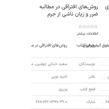
ی
روش‌های افتراقی در مطالبه
ضرر و زیان ناشی از جرم
اطلاعات بیشتر
قوق کیفری ایران
عنوان کتاب:
روش‌های افتراقی در مطالبه ضرر و زیان ناش
نویسندگان:
سعید خدائی جوشین، محمدرضا زارعی
ناشر:
کتیبه نوین
قطع کتاب:
وزیری
عضویت ایران 
۹
شابک:
۹۷۸-۶۲۲-۷۳۹۷-۳۹-۰
گات): رویکرد