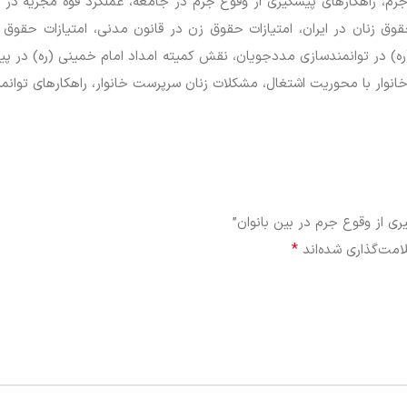
جرم، راهکارهای پیشگیری از وقوع جرم در جامعه، عملکرد قوه مجریه در 
ق زنان در ایران، امتیازات حقوق زن در قانون مدنی، امتیازات حقوق
ره) در توانمندسازی مددجویان، نقش کمیته امداد امام خمینی (ره) در پیش
انوار با محوریت اشتغال، مشکلات زنان سرپرست خانوار، راهکارهای توانم
ی از وقوع جرم در بین بانوان”
*
امت‌گذاری شده‌اند