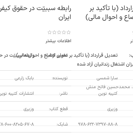
رداد (با تأکید بر
رابطه سببیّت در حقوق کیفر
اع و احوال مالی)
ایران
ر
اطلاعات بیشتر
:
عنوان کتاب:
تعدیل قرارداد (با تأکید بر تغییر اوضاع و احوال مالی)
رابطه سببیّت در ح
ان اشتغال زندانیان آزاد شده
سارا شمسی
نویسنده:
بابک زارعی
تن، محمدحسین فاتح منش
کتیبه نوین
ناشر:
انتشارات کتیبه نوین
وزیری
قطع کتاب:
وزیری
۹۷۸-۶۲۲-۷۳۹۷-۸۸-۸
شابک:
۷۸-۶۰۰-۸۲۰۵-۶۷-۸