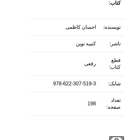
کتاب:
نویسنده:
احسان کاظمی
ناشر:
کتیبه نوین
قطع
رقعی
کتاب:
شابک:
978-622-307-519-3
تعداد
198
صفحه: