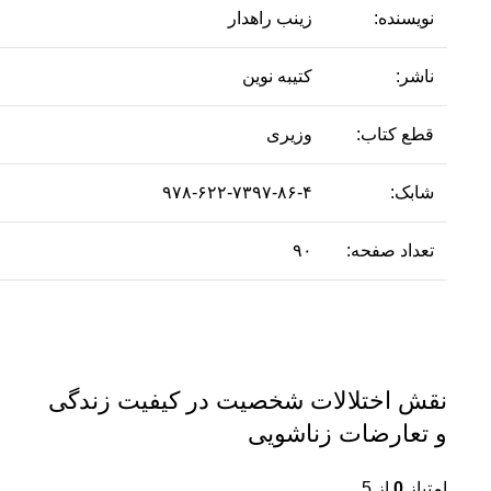
نویسنده:
زینب راهدار
ناشر:
کتیبه نوین
قطع کتاب:
وزیری
شابک:
۹۷۸-۶۲۲-۷۳۹۷-۸۶-۴
تعداد صفحه:
۹۰
نقش اختلالات شخصیت در کیفیت زندگی
و تعارضات زناشویی
امتیاز
0
از 5