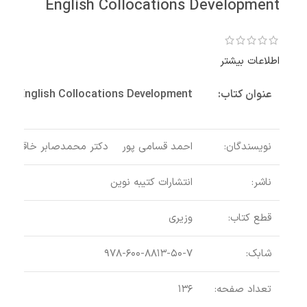
English Collocations Development
اطلاعات بیشتر
عنوان کتاب:
English Collocations Development
نویسندگان:
احمد قسامی پور دکتر محمد‌صابر خاقانی نژا
ناشر:
انتشارات کتیبه نوین
قطع کتاب:
وزیری
EFL
شابک:
۹۷۸-۶۰۰-۸۸۱۳-۵۰-۷
ion
تعداد صفحه:
۱۳۶