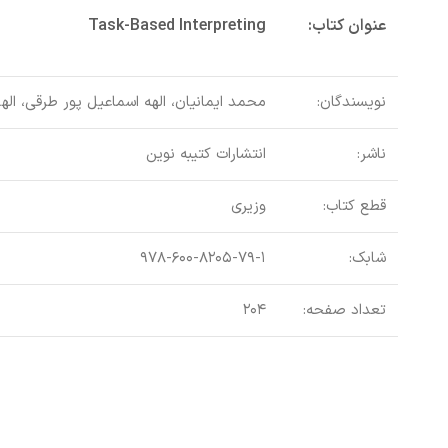
عنوان کتاب:
Task-Based Interpreting
نویسندگان:
محمد ایمانیان، الهه اسماعیل پور طرقی، ا
ناشر:
انتشارات کتیبه نوین
قطع کتاب:
وزیری
شابک:
۹۷۸-۶۰۰-۸۲۰۵-۷۹-۱
تعداد صفحه:
۲۰۴