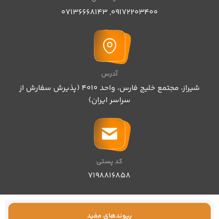
07136668143
,
09172203400
آدرس
شیراز، مجتمع خلیج فارس، واحد ۴۰۱۰ (پذیرش سفارش از
سراسر ایران)
کد پستی
۷۱۹۸۸۱۶۸۵۸
پیوندهای مفید