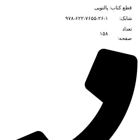
قطع کتاب:
پالتویی
شابک:
۹۷۸-۶۲۲-۷۶۵۵-۲۶-۱
تعداد
۱۵۸
صفحه: