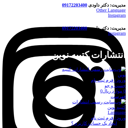
مدیریت: دکتر داودی
09172203400
Other Language
Instagram
مدیریت: دکتر داودی
09172203400
Instagram
انتشارات کتیبه نوین
ورود / فرم ثبت نام
جست و جو
0
موارد
ریال
0
فهرست
Language
ورود / فرم ثبت نام
ورود
ایجاد یک حساب کاربری؟