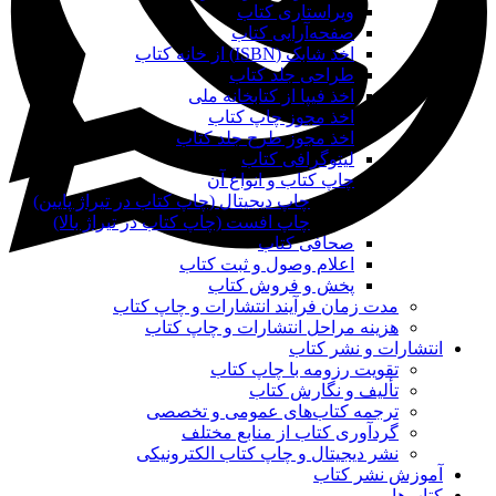
ویراستاری کتاب
صفحه‌آرایی کتاب
اخذ شابک (ISBN) از خانه کتاب
طراحی جلد کتاب
اخذ فیپا از کتابخانه ملی
اخذ مجوز چاپ کتاب
اخذ مجوز طرح جلد کتاب
لیتوگرافی کتاب
چاپ کتاب و انواع آن
چاپ دیجیتال (چاپ کتاب در تیراژ پایین)
چاپ افست (چاپ کتاب در تیراژ بالا)
صحافی کتاب
اعلام وصول و ثبت کتاب
پخش و فروش کتاب
مدت زمان فرآیند انتشارات و چاپ کتاب
هزینه مراحل انتشارات و چاپ کتاب
انتشارات و نشر کتاب
تقویت رزومه با چاپ کتاب
تألیف و نگارش کتاب
ترجمه کتاب‌های عمومی و تخصصی
گردآوری کتاب از منابع مختلف
نشر دیجیتال و چاپ کتاب الکترونیکی
آموزش نشر کتاب
کتاب‌ها