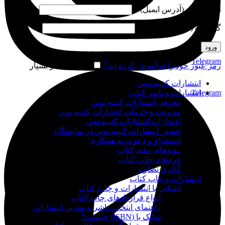
نام کاربری (آدرس ایمیل)
*
گذرواژه (شماره موبایل)
*
ورود
Telegram
رمز عبور خود را فراموش کرده اید؟
مرا به خاطر بسپار
انتشارات کتیبه نوین
Telegram
انتشارات و ناشر کتاب
معرفی انتشارات کتیبه نوین
مدیریت و خدمات انتشارات کتیبه نوین
افتخارات انتشارات کتیبه نوین
حضور انتشارات کتیبه نوین در نمایشگاه‌
استخدام و دعوت به همکاری
پیوندهای مفید کتاب
فرم‌های چاپ کتاب
گالری تصاویر
انتشارات و چاپ کتاب
آشنایی با انتشارات و چاپ کتاب
انواع قراردادهای چاپ کتاب
راهنمای انتخاب ناشر و بهترین انتشارات
شابک یا (ISBN) چیست؟