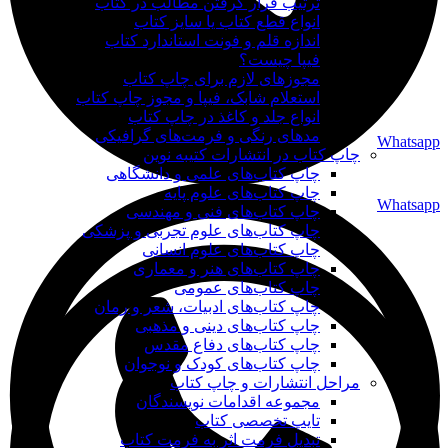
ترتیب قرار گرفتن مطالب در کتاب
انواع قطع کتاب یا سایز کتاب
اندازه قلم و فونت استاندارد کتاب
فیپا چیست؟
مجوزهای لازم برای چاپ کتاب
استعلام شابک، فیپا و مجوز چاپ کتاب
انواع جلد و کاغذ در چاپ کتاب
مدهای رنگی و فرمت‌های گرافیکی
Whatsapp
چاپ کتاب در انتشارات کتیبه نوین
چاپ کتاب‌های علمی و دانشگاهی
چاپ کتاب‌های علوم پایه
Whatsapp
چاپ کتاب‌های فنی و مهندسی
چاپ کتاب‌های علوم تجربی و پزشکی
چاپ کتاب‌های علوم انسانی
چاپ کتاب‌های هنر و معماری
چاپ کتاب‌های عمومی
چاپ کتاب‌های ادبیات، شعر و رمان
چاپ کتاب‌های دینی و مذهبی
چاپ کتاب‌های دفاع مقدس
چاپ کتاب‌های کودک و نوجوان
مراحل انتشارات و چاپ کتاب
مجموعه اقدامات نویسندگان
تایپ تخصصی کتاب
تبدیل فرمت اثر به فرمت کتاب