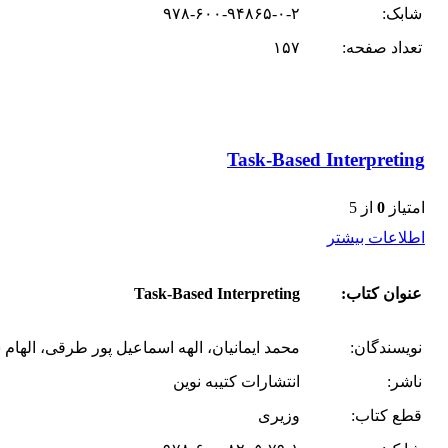
شابک:
۹۷۸-۶۰۰-۹۴۸۶۵-۰-۲
تعداد صفحه:
۱۵۷
Task-Based Interpreting
امتیاز
0
از 5
اطلاعات بیشتر
عنوان کتاب:
Task-Based Interpreting
نویسندگان:
محمد ایمانیان، الهه اسماعیل پور طرقی، اله
ناشر:
انتشارات کتیبه نوین
قطع کتاب:
وزیری