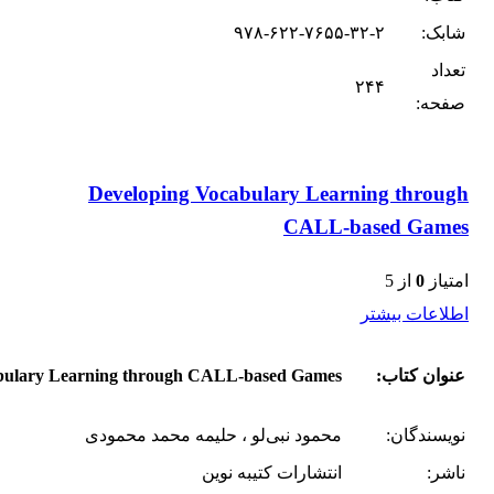
شابک:
۹۷۸-۶۲۲-۷۶۵۵-۳۲-۲
تعداد
۲۴۴
صفحه:
Developing Vocabulary Learning through
CALL-based Games
امتیاز
0
از 5
اطلاعات بیشتر
عنوان کتاب:
bulary Learning through CALL-based Games
نویسندگان:
محمود نبی‌لو ، حلیمه محمد محمودی
ناشر:
انتشارات کتیبه نوین