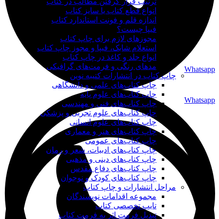
ترتیب قرار گرفتن مطالب در کتاب
انواع قطع کتاب یا سایز کتاب
اندازه قلم و فونت استاندارد کتاب
فیپا چیست؟
مجوزهای لازم برای چاپ کتاب
استعلام شابک، فیپا و مجوز چاپ کتاب
انواع جلد و کاغذ در چاپ کتاب
مدهای رنگی و فرمت‌های گرافیکی
Whatsapp
چاپ کتاب در انتشارات کتیبه نوین
چاپ کتاب‌های علمی و دانشگاهی
چاپ کتاب‌های علوم پایه
Whatsapp
چاپ کتاب‌های فنی و مهندسی
چاپ کتاب‌های علوم تجربی و پزشکی
چاپ کتاب‌های علوم انسانی
چاپ کتاب‌های هنر و معماری
چاپ کتاب‌های عمومی
چاپ کتاب‌های ادبیات، شعر و رمان
چاپ کتاب‌های دینی و مذهبی
چاپ کتاب‌های دفاع مقدس
چاپ کتاب‌های کودک و نوجوان
مراحل انتشارات و چاپ کتاب
مجموعه اقدامات نویسندگان
تایپ تخصصی کتاب
تبدیل فرمت اثر به فرمت کتاب