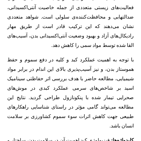
ﻓﻌﺎﻟﯿﺖﻫﺎی زﯾﺴﺘﯽ ﻣﺘﻌﺪدی از ﺟﻤﻠﻪ ﺧﺎﺻﯿﺖ آﻧﺘﯽاﮐﺴﯿﺪاﻧﯽ،
ﺿﺪاﻟﺘﻬﺎﺑﯽ و محافظت‌کننده‌ی ﺳﻠﻮﻟﯽ اﺳﺖ. ﺷﻮاﻫﺪ ﻣﺘﻌﺪدی
ﻧﺸﺎن می‌دهند ﮐﻪ اﯾﻦ ﺗﺮﮐﯿﺐ ﻗﺎدر اﺳﺖ از ﻃﺮﯾﻖ ﻣﻬﺎر
رادﯾﮑﺎلﻫﺎی آزاد و ﺑﻬﺒﻮد وﺿﻌﯿﺖ آﻧﺘﯽاﮐﺴﯿﺪاﻧﯽ ﺑﺪن، آﺳﯿﺐﻫﺎی
اﻟﻘﺎ ﺷﺪه ﺗﻮﺳﻂ ﻣﻮاد ﺳﻤﯽ را ﮐﺎﻫﺶ دﻫﺪ.
ﺑﺎ ﺗﻮﺟﻪ ﺑﻪ اﻫﻤﯿﺖ ﻋﻤﻠﮑﺮد ﮐﺒﺪ و کلیه در دﻓﻊ ﺳﻤﻮم و ﺣﻔﻆ
ﻫﻤﻮﺳﺘﺎز ﺑﺪن، و ﻧﯿﺰ آﺳﯿﺐﭘﺬﯾﺮی ﺑﺎﻻی اﯾﻦ اﻧﺪام در ﺑﺮاﺑﺮ ﻣﻮاد
ﺷﯿﻤﯿﺎﯾﯽ، ﻣﻄﺎﻟﻌﻪ ﺣﺎﺿﺮ ﺑﺎ ﻫﺪف ﺑﺮرﺳﯽ اﺛﺮ ﺣﻔﺎﻇﺘﯽ ﺳﯿﻨﺎﻣﯿﮏ
اﺳﯿﺪ ﺑﺮ ﺷﺎﺧﺺﻫﺎی ﺳﺮﻣﯽ ﻋﻤﻠﮑﺮد ﮐﺒﺪی در ﻣﻮشﻫﺎی
ﺻﺤﺮاﯾﯽ ﺗﯿﻤﺎر ﺷﺪه ﺑﺎ ﭘﻨﮑﻮﻧﺎزول ﻃﺮاﺣﯽ ﮔﺮدﯾﺪ. ﻧﺘﺎﯾﺞ اﯾﻦ
ﻣﻄﺎﻟﻌﻪ ﻣﯽﺗﻮاﻧﺪ ﮔﺎﻣﯽ ﻣﺆﺛﺮ در راﺳﺘﺎی ﺷﻨﺎﺳﺎﯾﯽ راﻫﮑﺎرﻫﺎی
ﻃﺒﯿﻌﯽ ﺟﻬﺖ ﮐﺎﻫﺶ اﺛﺮات ﺳﻮء ﺳﻤﻮم ﮐﺸﺎورزی ﺑﺮ ﺳﻼﻣﺖ
اﻧﺴﺎن ﺑﺎﺷﺪ.
کلیدواژه‌ها:
ﻓﯿﺰﯾﻮﻟﻮژی ﮐﺒﺪ اﻫﻤﯿﺖ آن در ﺳﻼﻣﺖ ﺑﺪن، ﺳﺎﺧﺘﺎر و