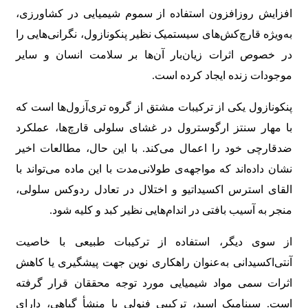
اﻓﺰاﯾﺶ روزاﻓﺰون اﺳﺘﻔﺎده از ﺳﻤﻮم ﺷﯿﻤﯿﺎﯾﯽ در ﮐﺸﺎورزی،
ﺑﻪوﯾﮋه ﻗﺎرچﮐﺶﻫﺎی ﺳﯿﺴﺘﻤﯿﮏ ﻧﻈﯿﺮ ﭘﻨﮑﻮﻧﺎزول، ﻧﮕﺮاﻧﯽﻫﺎﯾﯽ را
در ﺧﺼﻮص اﺛﺮات زﯾﺎنﺑﺎر آنﻫﺎ ﺑﺮ ﺳﻼﻣﺖ اﻧﺴﺎن و ﺳﺎﯾﺮ
ﻣﻮﺟﻮدات زﻧﺪه اﯾﺠﺎد ﮐﺮده اﺳﺖ.
ﭘﻨﮑﻮﻧﺎزول ﯾﮑﯽ از ﺗﺮﮐﯿﺒﺎت ﻣﺸﺘﻖ از ﮔﺮوه ﺗﺮی‌آزولﻫﺎ اﺳﺖ ﮐﻪ
ﺑﺎ ﻣﻬﺎر ﺳﻨﺘﺰ ارﮔﻮﺳﺘﺮول در ﻏﺸﺎی ﺳﻠﻮﻟﯽ ﻗﺎرچﻫﺎ، ﻋﻤﻠﮑﺮد
ﺿﺪﻗﺎرﭼﯽ ﺧﻮد را اﻋﻤﺎل ﻣﯽﮐﻨﺪ. ﺑﺎ اﯾﻦ ﺣﺎل، ﻣﻄﺎﻟﻌﺎت اﺧﯿﺮ
ﻧﺸﺎن داده‌اند ﮐﻪ ﻣﻮاﺟﻬﻪی ﻃﻮﻻﻧﯽﻣﺪت ﺑﺎ اﯾﻦ ﻣﺎده ﻣﯽﺗﻮاﻧﺪ ﺑﺎ
اﻟﻘﺎی اﺳﺘﺮس اﮐﺴﯿﺪاﺗﯿﻮ و اﺧﺘﻼل در ﺗﻌﺎدل ردوﮐﺲ ﺳﻠﻮﻟﯽ،
ﻣﻨﺠﺮ ﺑﻪ آﺳﯿﺐ ﺑﺎﻓﺘﯽ در اﻧﺪامﻫﺎﯾﯽ ﻧﻈﯿﺮ ﮐﺒﺪ و ﮐﻠﯿﻪ ﺷﻮد.
از ﺳﻮی دﯾﮕﺮ، اﺳﺘﻔﺎده از ﺗﺮﮐﯿﺒﺎت ﻃﺒﯿﻌﯽ ﺑﺎ ﺧﺎﺻﯿﺖ
آﻧﺘﯽاﮐﺴﯿﺪاﻧﯽ ﺑﻪﻋﻨﻮان راﻫﮑﺎری ﻧﻮﯾﻦ ﺟﻬﺖ ﭘﯿﺸﮕﯿﺮی ﯾﺎ ﮐﺎﻫﺶ
اﺛﺮات ﺳﻤﯽ ﻣﻮاد ﺷﯿﻤﯿﺎﯾﯽ ﻣﻮرد ﺗﻮﺟﻪ ﻣﺤﻘﻘﺎن ﻗﺮار ﮔﺮﻓﺘﻪ
اﺳﺖ. ﺳﯿﻨﺎﻣﯿﮏ اﺳﯿﺪ، ﺗﺮﮐﯿﺒﯽ ﻓﻨﻮﻟﯽ ﺑﺎ ﻣﻨﺸﺄ ﮔﯿﺎﻫﯽ، دارای