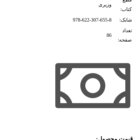
وزیری
کتاب:
شابک:
978-622-307-655-8
تعداد
86
صفحه:
قیمت محصول:​