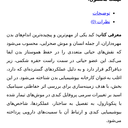
توضیحات
نظرات (0)
معرفی کتاب:
ﮐﺒﺪ ﯾﮑﯽ از ﻣﻬﻢﺗﺮﯾﻦ و ﭘﯿﭽﯿﺪهﺗﺮﯾﻦ اﻧﺪامﻫﺎی ﺑﺪن
مهره‌داران، از ﺟﻤﻠﻪ اﻧﺴﺎن و ﻣﻮش ﺻﺤﺮاﯾﯽ، ﻣﺤﺴﻮب ﻣﯽﺷﻮد
ﮐﻪ ﻧﻘﺶﻫﺎی ﺣﯿﺎﺗﯽ ﻣﺘﻌﺪدی را در ﺣﻔﻆ ﻫﻤﻮﺳﺘﺎز ﺑﺪن اﯾﻔﺎ
ﻣﯽﮐﻨﺪ. اﯾﻦ ﻋﻀﻮ ﺣﯿﺎﺗﯽ در ﺳﻤﺖ راﺳﺖ ﺣﻔﺮه ﺷﮑﻤﯽ، زﯾﺮ
دﯾﺎﻓﺮاﮔﻢ ﻗﺮار دارد و ﺑﻪ دﻟﯿﻞ ﻋﻤﻠﮑﺮدﻫﺎی گسترده‌ای ﮐﻪ دارد،
اﻏﻠﺐ به‌عنوان ﮐﺎرﺧﺎﻧﻪ ﺑﯿﻮﺷﯿﻤﯿﺎﯾﯽ ﺑﺪن ﺷﻨﺎﺧﺘﻪ ﻣﯽﺷﻮد. در اﯾﻦ
ﺑﺨﺶ، ﺑﺎ ﻫﺪف زﻣﯿﻨﻪﺳﺎزی ﺑﺮای ﺑﺮرﺳﯽ اﺛﺮ ﺣﻔﺎﻇﺘﯽ ﺳﯿﻨﺎﻣﯿﮏ
اﺳﯿﺪ ﺑﺮ ﺗﻐﯿﯿﺮات ﺳﺮﻣﯽ ﭘﺮوﻓﺎﯾﻞ ﮐﺒﺪی در ﻣﻮشﻫﺎی ﺗﯿﻤﺎر ﺷﺪه
ﺑﺎ ﭘﻨﮑﻮﻧﺎزول، ﺑﻪ ﺗﻔﺼﯿﻞ ﺑﻪ ﺳﺎﺧﺘﺎر، ﻋﻤﻠﮑﺮدﻫﺎ، ﺷﺎﺧﺺﻫﺎی
ﺑﯿﻮﺷﯿﻤﯿﺎﯾﯽ ﮐﺒﺪی و ارﺗﺒﺎط آن ﺑﺎ ﺳﻤﯿﺖﻫﺎی داروﯾﯽ ﭘﺮداﺧﺘﻪ
ﻣﯽﺷﻮد.