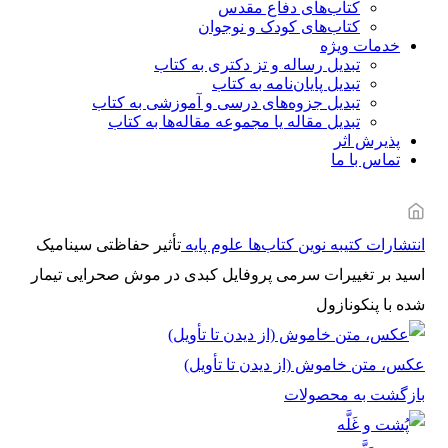
کتاب‌های دفاع مقدس
کتاب‌های کودک و نوجوان
خدمات ویژه
تبدیل رساله و تز دکتری به کتاب
تبدیل پایان‌نامه به کتاب
تبدیل جزوه‌های درسی و آموزشی به کتاب
تبدیل مقاله یا مجموعه مقاله‌ها به کتاب
پذیرش اثر
تماس با ما
انتشارات کتیبه نوین
کتاب‌ها
علوم پایه
تأثیر ﺣﻔﺎﻇﺘﯽ ﺳﯿﻨﺎﻣﯿﮏ
اﺳﯿﺪ ﺑﺮ ﺗﻐﯿﯿﺮات ﺳﺮﻣﯽ ﭘﺮوﻓﺎﯾﻞ ﮐﺒﺪی در ﻣﻮش ﺻﺤﺮاﯾﯽ ﺗﯿﻤﺎر
ﺷﺪه ﺑﺎ ﭘﻨﮑﻮﻧﺎزول
عکس، متن خاموش (از دیدن تا تأویل)
بازگشت به محصولات