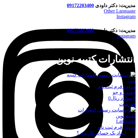
مدیریت: دکتر داودی
09172203400
Other Language
Instagram
مدیریت: دکتر داودی
09172203400
Instagram
انتشارات کتیبه نوین
ورود / فرم ثبت نام
جست و جو
0
موارد
ریال
0
فهرست
Language
ورود / فرم ثبت نام
ورود
ایجاد یک حساب کاربری؟