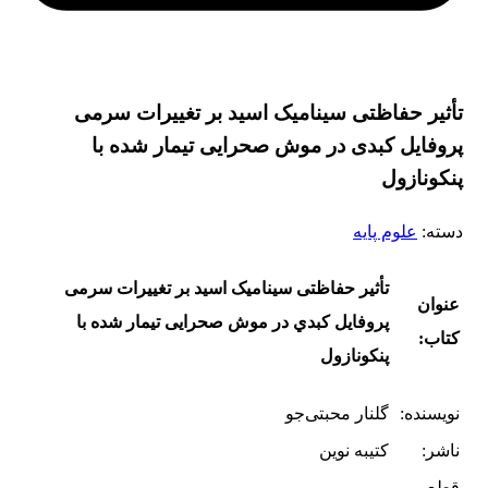
تأثیر ﺣﻔﺎﻇﺘﯽ ﺳﯿﻨﺎﻣﯿﮏ اﺳﯿﺪ ﺑﺮ ﺗﻐﯿﯿﺮات ﺳﺮﻣﯽ
ﭘﺮوﻓﺎﯾﻞ ﮐﺒﺪی در ﻣﻮش ﺻﺤﺮاﯾﯽ ﺗﯿﻤﺎر ﺷﺪه ﺑﺎ
ﭘﻨﮑﻮﻧﺎزول
دسته:
علوم پایه
تأثیر ﺣﻔﺎﻇﺘﯽ ﺳﯿﻨﺎﻣﯿﮏ اﺳﯿﺪ ﺑﺮ ﺗﻐﯿﯿﺮات ﺳﺮﻣﯽ
عنوان
ﭘﺮوﻓﺎﯾﻞ ﮐﺒﺪي در ﻣﻮش ﺻﺤﺮاﯾﯽ ﺗﯿﻤﺎر ﺷﺪه ﺑﺎ
کتاب:
ﭘﻨﮑﻮﻧﺎزول
نویسنده:
ﮔﻠﻨﺎر ﻣﺤﺒﺘﯽ‌ﺟﻮ
ناشر:
کتیبه نوین
قطع