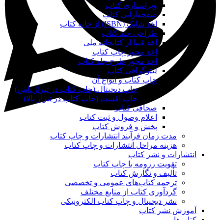
ویراستاری کتاب
صفحه‌آرایی کتاب
اخذ شابک (ISBN) از خانه کتاب
طراحی جلد کتاب
اخذ فیپا از کتابخانه ملی
اخذ مجوز چاپ کتاب
اخذ مجوز طرح جلد کتاب
لیتوگرافی کتاب
چاپ کتاب و انواع آن
چاپ دیجیتال (چاپ کتاب در تیراژ پایین)
چاپ افست (چاپ کتاب در تیراژ بالا)
صحافی کتاب
اعلام وصول و ثبت کتاب
پخش و فروش کتاب
مدت زمان فرآیند انتشارات و چاپ کتاب
هزینه مراحل انتشارات و چاپ کتاب
انتشارات و نشر کتاب
تقویت رزومه با چاپ کتاب
تألیف و نگارش کتاب
ترجمه کتاب‌های عمومی و تخصصی
گردآوری کتاب از منابع مختلف
نشر دیجیتال و چاپ کتاب الکترونیکی
آموزش نشر کتاب
کتاب‌ها