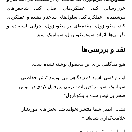
خون‌رسانی ﮐﺒﺪ، ﻋﻤﻠﮑﺮدﻫﺎی اﺻﻠﯽ ﮐﺒﺪ، ﺷﺎﺧﺺﻫﺎی
ﺑﯿﻮﺷﯿﻤﯿﺎﯾﯽ ﻋﻤﻠﮑﺮد ﮐﺒﺪ، ﺳﻠﻮلﻫﺎی ﺳﺎﺧﺘﺎر دﻫﻨﺪه و ﻋﻤﻠﮑﺮدی
ﮐﺒﺪ، ﭘﻨﮑﻮﻧﺎزول، مقدمه‌ای ﺑﺮ ﭘﻨﮑﻮﻧﺎزول، ﭼﺮاﯾﯽ اﺳﺘﻔﺎده و
نگرانی‌ها، اﺛﺮات ﺳﻮء ﭘﻨﮑﻮﻧﺎزول، ﺳﯿﻨﺎﻣﯿﮏ اﺳﯿﺪ
نقد و بررسی‌ها
هیچ دیدگاهی برای این محصول نوشته نشده است.
اولین کسی باشید که دیدگاهی می نویسد “تأثیر ﺣﻔﺎﻇﺘﯽ
ﺳﯿﻨﺎﻣﯿﮏ اﺳﯿﺪ ﺑﺮ ﺗﻐﯿﯿﺮات ﺳﺮﻣﯽ ﭘﺮوﻓﺎﯾﻞ ﮐﺒﺪی در ﻣﻮش
ﺻﺤﺮاﯾﯽ ﺗﯿﻤﺎر ﺷﺪه ﺑﺎ ﭘﻨﮑﻮﻧﺎزول”
نشانی ایمیل شما منتشر نخواهد شد.
بخش‌های موردنیاز
علامت‌گذاری شده‌اند
*
امتیاز شما
*