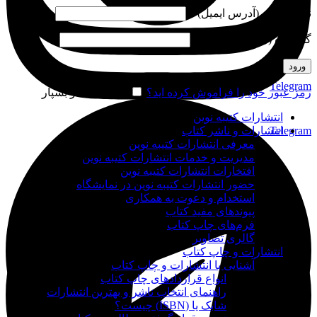
نام کاربری (آدرس ایمیل)
*
گذرواژه (شماره موبایل)
*
ورود
Telegram
رمز عبور خود را فراموش کرده اید؟
مرا به خاطر بسپار
انتشارات کتیبه نوین
Telegram
انتشارات و ناشر کتاب
معرفی انتشارات کتیبه نوین
مدیریت و خدمات انتشارات کتیبه نوین
افتخارات انتشارات کتیبه نوین
حضور انتشارات کتیبه نوین در نمایشگاه‌
استخدام و دعوت به همکاری
پیوندهای مفید کتاب
فرم‌های چاپ کتاب
گالری تصاویر
انتشارات و چاپ کتاب
آشنایی با انتشارات و چاپ کتاب
انواع قراردادهای چاپ کتاب
راهنمای انتخاب ناشر و بهترین انتشارات
شابک یا (ISBN) چیست؟