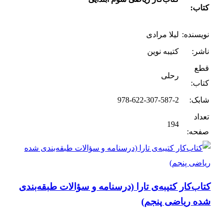
کتاب:
نویسنده:
لیلا مرادی
ناشر:
کتیبه نوین
قطع
رحلی
کتاب:
شابک:
978-622-307-587-2
تعداد
194
صفحه:
کتاب‌کار کتیبه‌ی تارا (درسنامه و سؤالات طبقه‌بندی
شده ریاضی پنجم)