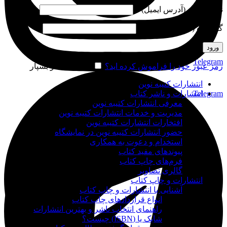
نام کاربری (آدرس ایمیل)
*
گذرواژه (شماره موبایل)
*
ورود
Telegram
رمز عبور خود را فراموش کرده اید؟
مرا به خاطر بسپار
انتشارات کتیبه نوین
Telegram
انتشارات و ناشر کتاب
معرفی انتشارات کتیبه نوین
مدیریت و خدمات انتشارات کتیبه نوین
افتخارات انتشارات کتیبه نوین
حضور انتشارات کتیبه نوین در نمایشگاه‌
استخدام و دعوت به همکاری
پیوندهای مفید کتاب
فرم‌های چاپ کتاب
گالری تصاویر
انتشارات و چاپ کتاب
آشنایی با انتشارات و چاپ کتاب
انواع قراردادهای چاپ کتاب
راهنمای انتخاب ناشر و بهترین انتشارات
شابک یا (ISBN) چیست؟