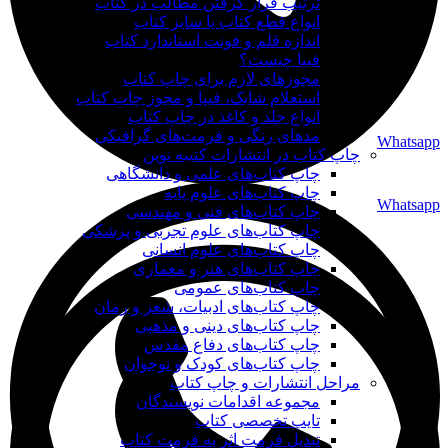
ترتیب قرار گرفتن مطالب در کتاب
انواع قطع کتاب یا سایز کتاب
اندازه قلم و فونت استاندارد کتاب
فیپا چیست؟
مجوزهای لازم برای چاپ کتاب
استعلام شابک، فیپا و مجوز چاپ کتاب
انواع جلد و کاغذ در چاپ کتاب
مدهای رنگی و فرمت‌های گرافیکی
Whatsapp
چاپ کتاب در انتشارات کتیبه نوین
چاپ کتاب‌های علمی و دانشگاهی
چاپ کتاب‌های علوم پایه
Whatsapp
چاپ کتاب‌های فنی و مهندسی
چاپ کتاب‌های علوم تجربی و پزشکی
چاپ کتاب‌های علوم انسانی
چاپ کتاب‌های هنر و معماری
چاپ کتاب‌های عمومی
چاپ کتاب‌های ادبیات، شعر و رمان
چاپ کتاب‌های دینی و مذهبی
چاپ کتاب‌های دفاع مقدس
چاپ کتاب‌های کودک و نوجوان
مراحل انتشارات و چاپ کتاب
مجموعه اقدامات نویسندگان
تایپ تخصصی کتاب
تبدیل فرمت اثر به فرمت کتاب