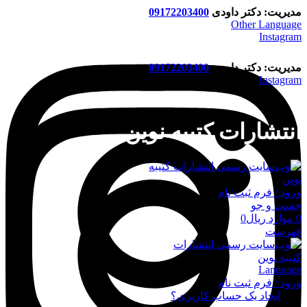
مدیریت: دکتر داودی
09172203400
Other Language
Instagram
مدیریت: دکتر داودی
09172203400
Instagram
انتشارات کتیبه نوین
ورود / فرم ثبت نام
جست و جو
0
موارد
ریال
0
فهرست
Language
ورود / فرم ثبت نام
ورود
ایجاد یک حساب کاربری؟