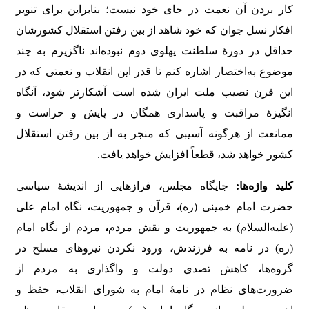
کار بردن آن نعمت در جای خود نیست؛ بنابراین برای تنویر
افکار نسل جوان که خود شاهد از بین رفتن استقلال کشورشان
حداقل در دورۀ سلطنت پهلوی دوم نبوده‌اند ناگزیرم به چند
موضوع به‌اختصار اشاره‌ کنم تا قدر این انقلاب و نعمتی که در
این قرن نصیب ملت ایران شده است آشکارتر شود، آنگاه
انگیزۀ مراقبت و پاسداری همگان در پایش و حراست و
ممانعت از هرگونه آسیبی که منجر به از بین رفتن استقلال
کشور خواهد شد، قطعاً افزایش خواهد یافت.
کلید واژه‌ها:
جایگاه مجلس
،
فرازهایی از اندیشۀ سیاسی
حضرت امام خمینی (ره)
،
قرآن و جمهوریت
،
نگاه امام علی
(علیه‌السلام) به جمهوریت و نقش مردم
،
مردم از نگاه امام
(ره) در نامه به فرزندش
،
ورود نکردن نیروهای مسلح در
گروه‌ها
،
کاهش تصدی دولت و واگذاری به مردم از
ضرورت‌های نظام در نامۀ امام به شورای انقلاب
،
حفظ و