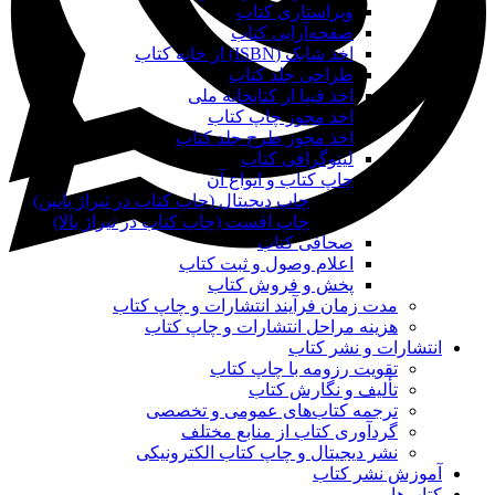
ویراستاری کتاب
صفحه‌آرایی کتاب
اخذ شابک (ISBN) از خانه کتاب
طراحی جلد کتاب
اخذ فیپا از کتابخانه ملی
اخذ مجوز چاپ کتاب
اخذ مجوز طرح جلد کتاب
لیتوگرافی کتاب
چاپ کتاب و انواع آن
چاپ دیجیتال (چاپ کتاب در تیراژ پایین)
چاپ افست (چاپ کتاب در تیراژ بالا)
صحافی کتاب
اعلام وصول و ثبت کتاب
پخش و فروش کتاب
مدت زمان فرآیند انتشارات و چاپ کتاب
هزینه مراحل انتشارات و چاپ کتاب
انتشارات و نشر کتاب
تقویت رزومه با چاپ کتاب
تألیف و نگارش کتاب
ترجمه کتاب‌های عمومی و تخصصی
گردآوری کتاب از منابع مختلف
نشر دیجیتال و چاپ کتاب الکترونیکی
آموزش نشر کتاب
کتاب‌ها