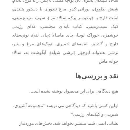
سالاد تیپیکال پاییزه، نان پوآچا مثلثی با پنیر، راتا مرغ، بادام،
شیش طاووق، بورانی کدو، مرغ تندوری با دستور هلندی،
املت قارچ با جو دوسر پرک، سالاد مرغ، سوپ سیب‌زمینی،
کیک سیب‌زمینی، کباب تابه‌ای مجلسی، غذای رژیمی
خوشمزه، خوراک لوبیا، چای ماسالا (چای لته)، نونچه‌های
قارچ و گشنیز، لقمه‌های خمیری، توپک‌های مرغ و پنیر،
ترشی هندوانه ابوجهل (ترشی شپله)، آبگوشت به، سالاد
جوانه ماش
نقد و بررسی‌ها
هیچ دیدگاهی برای این محصول نوشته نشده است.
اولین کسی باشید که دیدگاهی می نویسد “مجموعه آشپزی،
شیرینی و کیک‌های رژیمی”
نشانی ایمیل شما منتشر نخواهد شد.
بخش‌های موردنیاز