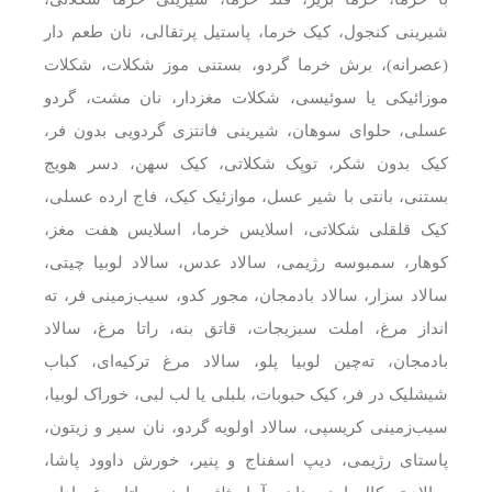
شیرینی کنجول، کیک خرما، پاستیل پرتقالی، نان طعم دار
(عصرانه)، برش خرما گردو، بستنی موز شکلات، شکلات
موزائیکی یا سوئیسی، شکلات مغزدار، نان مشت، گردو
عسلی، حلوای سوهان، شیرینی فانتزی گردویی بدون فر،
کیک بدون شکر، توپک شکلاتی، کیک سهن، دسر هویج
بستنی، بانتی با شیر عسل، موازئیک کیک، فاج ارده عسلی،
کیک قلقلی شکلاتی، اسلایس خرما، اسلایس هفت مغز،
کوهار، سمبوسه رژیمی، سالاد عدس، سالاد لوبیا چیتی،
سالاد سزار، سالاد بادمجان، مجور کدو، سیب‌زمینی فر، ته
انداز مرغ، املت سبزیجات، قاتق بنه، راتا مرغ، سالاد
بادمجان، ته‌چین لوبیا پلو، سالاد مرغ ترکیه‌ای، کباب
شیشلیک در فر، کیک حبوبات، بلبلی یا لب لبی، خوراک لوبیا،
سیب‌زمینی کریسپی، سالاد اولویه گردو، نان سیر و زیتون،
پاستای رژیمی، دیپ اسفناج و پنیر، خورش داوود پاشا،