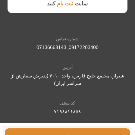
سایت
ثبت نام
کنید
شماره تماس
07136668143
,
09172203400
آدرس
شیراز، مجتمع خلیج فارس، واحد ۴۰۱۰ (پذیرش سفارش از
سراسر ایران)
کد پستی
۷۱۹۸۸۱۶۸۵۸