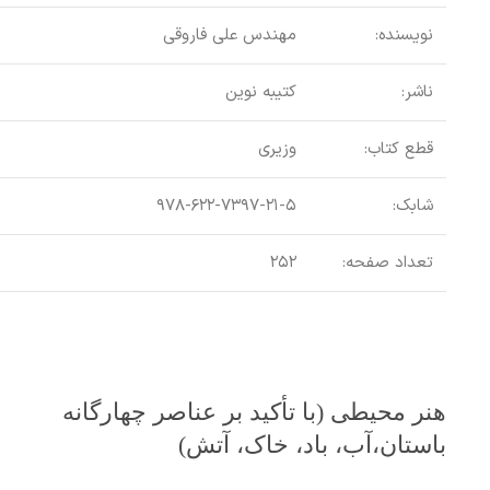
نویسنده:
مهندس علی فاروقی
ناشر:
کتیبه نوین
قطع کتاب:
وزیری
شابک:
۹۷۸-۶۲۲-۷۳۹۷-۲۱-۵
تعداد صفحه:
۲۵۲
هنر محیطی (با تأکید بر عناصر چهارگانه
باستان،آب، باد، خاک، آتش)