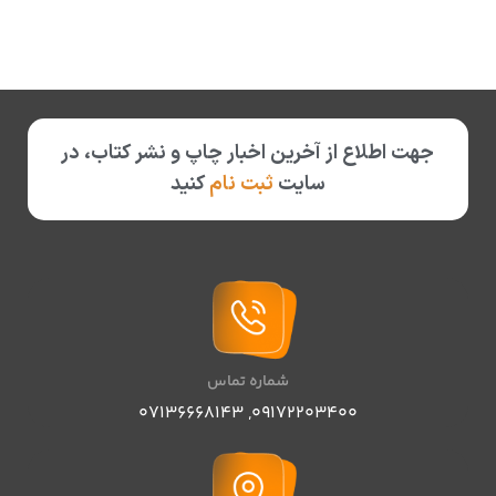
جهت اطلاع از آخرین اخبار چاپ و نشر کتاب، در
سایت
ثبت نام
کنید
شماره تماس
07136668143
,
09172203400