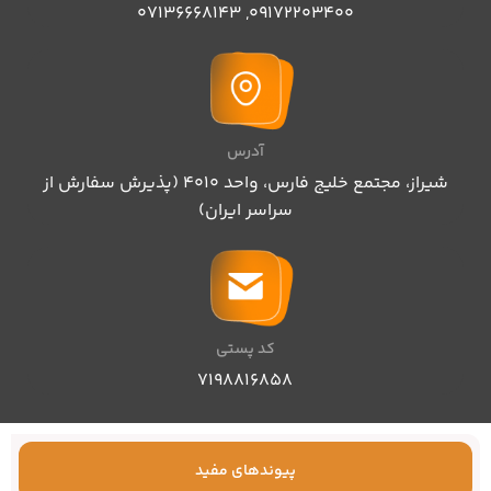
07136668143
,
09172203400
آدرس
شیراز، مجتمع خلیج فارس، واحد ۴۰۱۰ (پذیرش سفارش از
سراسر ایران)
کد پستی
۷۱۹۸۸۱۶۸۵۸
پیوندهای مفید