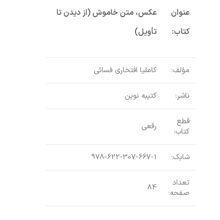
عنوان
عکس، متن خاموش (از دیدن تا
کتاب:
تأویل)
مؤلف:
کاملیا افتخاری فسائی
ناشر:
کتیبه نوین
قطع
رقعی
کتاب:
شابک:
978-622-307-667-1
تعداد
84
صفحه: