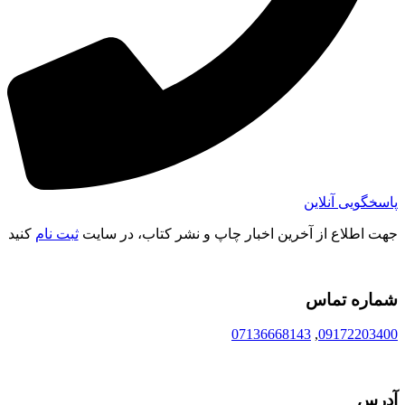
پاسخگویی آنلاین
جهت اطلاع از آخرین اخبار چاپ و نشر کتاب، در سایت
ثبت نام
کنید
شماره تماس
07136668143
,
09172203400
آدرس