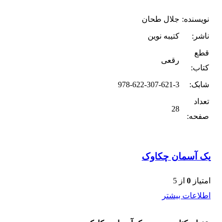
نویسنده:
جلال طحان
ناشر:
کتیبه نوین
قطع
رقعی
کتاب:
شابک:
978-622-307-621-3
تعداد
28
صفحه:
یک آسمان چکاوک
امتیاز
0
از 5
اطلاعات بیشتر