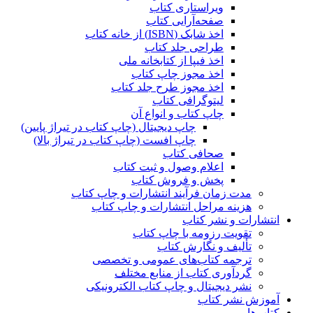
ویراستاری کتاب
صفحه‌آرایی کتاب
اخذ شابک (ISBN) از خانه کتاب
طراحی جلد کتاب
اخذ فیپا از کتابخانه ملی
اخذ مجوز چاپ کتاب
اخذ مجوز طرح جلد کتاب
لیتوگرافی کتاب
چاپ کتاب و انواع آن
چاپ دیجیتال (چاپ کتاب در تیراژ پایین)
چاپ افست (چاپ کتاب در تیراژ بالا)
صحافی کتاب
اعلام وصول و ثبت کتاب
پخش و فروش کتاب
مدت زمان فرآیند انتشارات و چاپ کتاب
هزینه مراحل انتشارات و چاپ کتاب
انتشارات و نشر کتاب
تقویت رزومه با چاپ کتاب
تألیف و نگارش کتاب
ترجمه کتاب‌های عمومی و تخصصی
گردآوری کتاب از منابع مختلف
نشر دیجیتال و چاپ کتاب الکترونیکی
آموزش نشر کتاب
کتاب‌ها