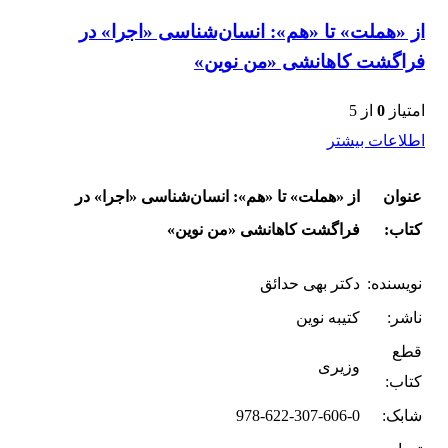
از «هملت» تا «هم»: انسان‌شناسی «اجرا» در
فراگشت کاهانشی «من نوین»
امتیاز
0
از 5
اطلاعات بیشتر
عنوان
از «هملت» تا «هم»: انسان‌شناسی «اجرا» در
کتاب:
فراگشت کاهانشی «من نوین»
نویسنده:
دکتر بهی حدائق
ناشر:
کتیبه نوین
قطع
وزیری
کتاب:
شابک:
978-622-307-606-0