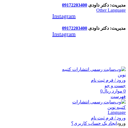
مدیریت: دکتر داودی
09172203400
Other Language
Instagram
مدیریت: دکتر داودی
09172203400
Instagram
انتشارات کتیبه نوین
ورود / فرم ثبت نام
جست و جو
0
موارد
ریال
0
فهرست
Language
ورود / فرم ثبت نام
ورود
ایجاد یک حساب کاربری؟