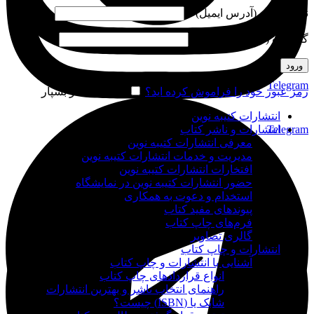
نام کاربری (آدرس ایمیل)
*
گذرواژه (شماره موبایل)
*
ورود
Telegram
رمز عبور خود را فراموش کرده اید؟
مرا به خاطر بسپار
انتشارات کتیبه نوین
Telegram
انتشارات و ناشر کتاب
معرفی انتشارات کتیبه نوین
مدیریت و خدمات انتشارات کتیبه نوین
افتخارات انتشارات کتیبه نوین
حضور انتشارات کتیبه نوین در نمایشگاه‌
استخدام و دعوت به همکاری
پیوندهای مفید کتاب
فرم‌های چاپ کتاب
گالری تصاویر
انتشارات و چاپ کتاب
آشنایی با انتشارات و چاپ کتاب
انواع قراردادهای چاپ کتاب
راهنمای انتخاب ناشر و بهترین انتشارات
شابک یا (ISBN) چیست؟