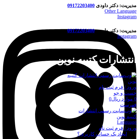
مدیریت: دکتر داودی
09172203400
Other Language
Instagram
مدیریت: دکتر داودی
09172203400
Instagram
انتشارات کتیبه نوین
ورود / فرم ثبت نام
جست و جو
0
موارد
ریال
0
فهرست
Language
ورود / فرم ثبت نام
ورود
ایجاد یک حساب کاربری؟