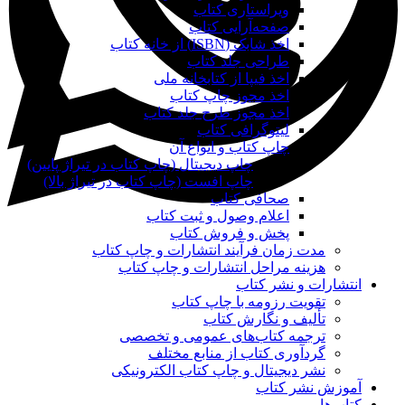
ویراستاری کتاب
صفحه‌آرایی کتاب
اخذ شابک (ISBN) از خانه کتاب
طراحی جلد کتاب
اخذ فیپا از کتابخانه ملی
اخذ مجوز چاپ کتاب
اخذ مجوز طرح جلد کتاب
لیتوگرافی کتاب
چاپ کتاب و انواع آن
چاپ دیجیتال (چاپ کتاب در تیراژ پایین)
چاپ افست (چاپ کتاب در تیراژ بالا)
صحافی کتاب
اعلام وصول و ثبت کتاب
پخش و فروش کتاب
مدت زمان فرآیند انتشارات و چاپ کتاب
هزینه مراحل انتشارات و چاپ کتاب
انتشارات و نشر کتاب
تقویت رزومه با چاپ کتاب
تألیف و نگارش کتاب
ترجمه کتاب‌های عمومی و تخصصی
گردآوری کتاب از منابع مختلف
نشر دیجیتال و چاپ کتاب الکترونیکی
آموزش نشر کتاب
کتاب‌ها