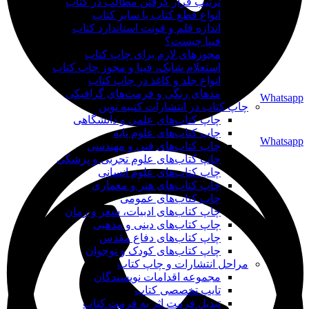
ترتیب قرار گرفتن مطالب در کتاب
انواع قطع کتاب یا سایز کتاب
اندازه قلم و فونت استاندارد کتاب
فیپا چیست؟
مجوزهای لازم برای چاپ کتاب
استعلام شابک، فیپا و مجوز چاپ کتاب
انواع جلد و کاغذ در چاپ کتاب
مدهای رنگی و فرمت‌های گرافیکی
Whatsapp
چاپ کتاب در انتشارات کتیبه نوین
چاپ کتاب‌های علمی و دانشگاهی
چاپ کتاب‌های علوم پایه
Whatsapp
چاپ کتاب‌های فنی و مهندسی
چاپ کتاب‌های علوم تجربی و پزشکی
چاپ کتاب‌های علوم انسانی
چاپ کتاب‌های هنر و معماری
چاپ کتاب‌های عمومی
چاپ کتاب‌های ادبیات، شعر و رمان
چاپ کتاب‌های دینی و مذهبی
چاپ کتاب‌های دفاع مقدس
چاپ کتاب‌های کودک و نوجوان
مراحل انتشارات و چاپ کتاب
مجموعه اقدامات نویسندگان
تایپ تخصصی کتاب
تبدیل فرمت اثر به فرمت کتاب