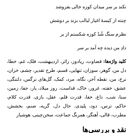
نکند بر سر میدان کوزه خالی بفروشد
چنته از کیسۀ اغیار لبالب بزند بر دوشش
نظرم سنگ شُدُ کوزه شکستم از بر
دادِ من دیده چه آمد بر سر
کلید واژه‌ها:
قضاوت، ریادوز، زائر، اردیبهشت، فلک، غم، خطا،
دل من، گوهر، سوزان، تنهایی، قسم، طرح تقدیر، چشم، خزان،
نرخ، من، نقطه آخر، نگاه، مرد، کمک، گل‌های نرگس، دلتنگی،
عشق، خفته، غرور، خاک، قداست، روز میلاد، یار، جفا، زمین،
سنا، شب، داغ، خفا، قدرت قلم، عقل، بازی، قدرت کلام،
حاکم، ترس، دود، پلیدی، حال دل، گریه، صنم، بخشش،
مطرب، قالی، آهنگر، همرنگ جماعت، سخن‌چینی، هوشیار
نقد و بررسی‌ها