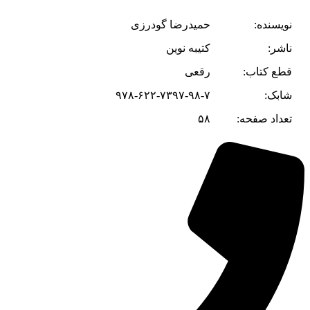
نویسنده:
حمیدرضا گودرزی
ناشر:
کتیبه نوین
قطع کتاب:
رقعی
شابک:
۹۷۸-۶۲۲-۷۳۹۷-۹۸-۷
تعداد صفحه:
۵۸