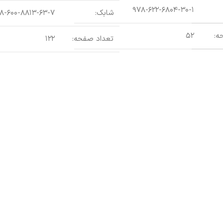
۹۷۸-۶۲۲-۶۸۰۴-۳۰-۱
شابک:
۸-۶۰۰-۸۸۱۳-۶۳-۷
ه:
۵۲
تعداد صفحه:
۱۲۲