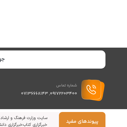
جهت
شماره تماس
07136668143
,
09172203400
سایت وزارت فرهنگ و ارشاد 
پیوندهای مفید
خبرگزاری کتاب
خبرگزاری دانش