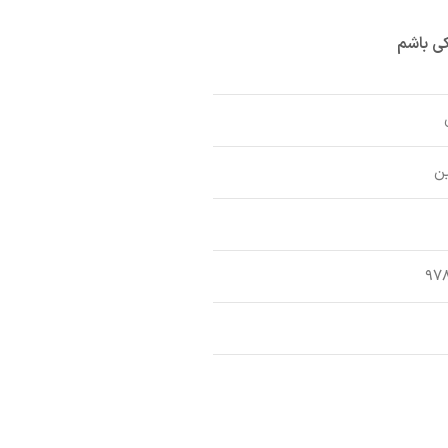
ی باشم
ین
۹۷۸