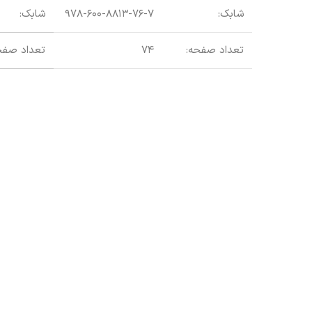
شابک:
۹۷۸-۶۰۰-۸۸۱۳-۷۶-۷
شابک:
تعداد صفحه:
۷۴
تعداد صفح