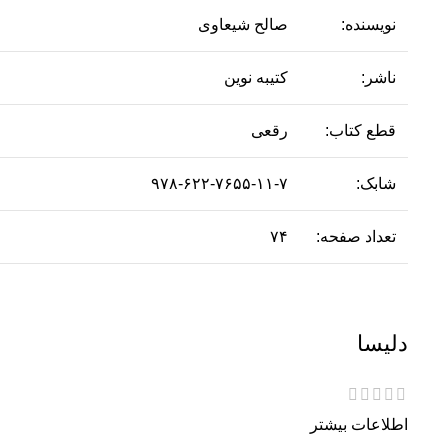
نویسنده:
صالح شیعاوی
ناشر:
کتیبه نوین
قطع کتاب:
رقعی
شابک:
۹۷۸-۶۲۲-۷۶۵۵-۱۱-۷
تعداد صفحه:
۷۴
دلیسا
اطلاعات بیشتر