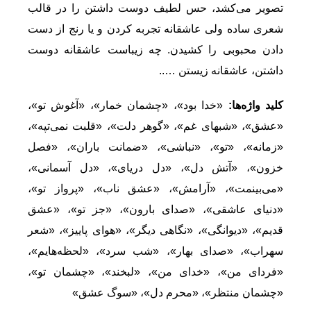
تصویر می‌کشد، حس لطیف دوست داشتن را در قالب
شعری ساده ولی عاشقانه تجربه کردن و یا رنج از دست
دادن محبوبی را کشیدن. چه زیباست عاشقانه دوست
داشتن، عاشقانه زیستن …..
کلید واژه‌ها:
«خدا بود»، «چشمان خمار»، «آغوش تو»،
«عشق»، «شبهای غم»، «گوهر دلت»، «قلبت نمی‌تپه»،
«زمانه»، «تو»، «نباشی»، «ضمانت باران»، «فصل
خزون»، «آتش دل»، «دل دریای»، «دل آسمانی»،
«می‌بینمت»، «آرامش»، «عشق ناب»، «پرواز تو»،
«دنیای عاشقی»، «صدای بارون»، «جز تو»، «عشق
قدیم»، «دیوانگی»، «نگاهی دیگر»، «هوای پاییز»، «شعر
سهراب»، «صدای بهار»، «شب سرد»، «لحظه‌هایم»،
«فردای من»، «خدای من»، «لبخند»، «چشمان تو»،
«چشمان منتظر»، «محرم دل»، «سوگ عشق»