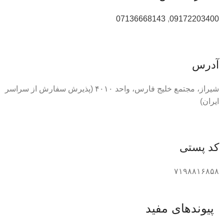
07136668143
,
09172203400
آدرس
شیراز، مجتمع خلیج فارس، واحد ۴۰۱۰ (پذیرش سفارش از سراسر
ایران)
کد پستی
۷۱۹۸۸۱۶۸۵۸
پیوندهای مفید