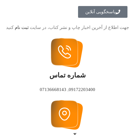
قطع 
پاسخگویی آنلاین
شاب
جهت اطلاع از آخرین اخبار چاپ و نشر کتاب، در سایت
ثبت نام
کنید
تعدا
شماره تماس
07136668143
,
09172203400