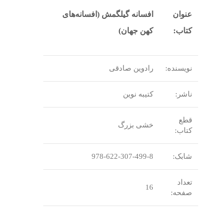
عنوان
افسانه گیلگمش (افسانه‌های
کتاب:
کهن جهان)
نویسنده:
رادوین صادقی
ناشر:
کتیبه نوین
قطع
خشی بزرگ
کتاب:
شابک:
978-622-307-499-8
تعداد
16
صفحه: