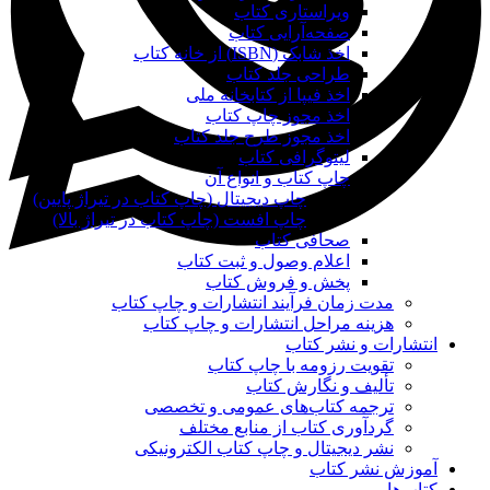
ویراستاری کتاب
صفحه‌آرایی کتاب
اخذ شابک (ISBN) از خانه کتاب
طراحی جلد کتاب
اخذ فیپا از کتابخانه ملی
اخذ مجوز چاپ کتاب
اخذ مجوز طرح جلد کتاب
لیتوگرافی کتاب
چاپ کتاب و انواع آن
چاپ دیجیتال (چاپ کتاب در تیراژ پایین)
چاپ افست (چاپ کتاب در تیراژ بالا)
صحافی کتاب
اعلام وصول و ثبت کتاب
پخش و فروش کتاب
مدت زمان فرآیند انتشارات و چاپ کتاب
هزینه مراحل انتشارات و چاپ کتاب
انتشارات و نشر کتاب
تقویت رزومه با چاپ کتاب
تألیف و نگارش کتاب
ترجمه کتاب‌های عمومی و تخصصی
گردآوری کتاب از منابع مختلف
نشر دیجیتال و چاپ کتاب الکترونیکی
آموزش نشر کتاب
کتاب‌ها