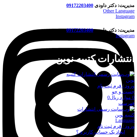
مدیریت: دکتر داودی
09172203400
Other Language
Instagram
مدیریت: دکتر داودی
09172203400
Instagram
انتشارات کتیبه نوین
ورود / فرم ثبت نام
جست و جو
0
موارد
ریال
0
فهرست
Language
ورود / فرم ثبت نام
ورود
ایجاد یک حساب کاربری؟