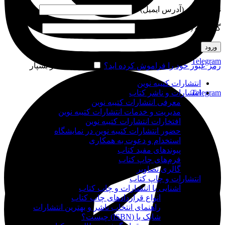
نام کاربری (آدرس ایمیل)
*
گذرواژه (شماره موبایل)
*
ورود
Telegram
رمز عبور خود را فراموش کرده اید؟
مرا به خاطر بسپار
انتشارات کتیبه نوین
Telegram
انتشارات و ناشر کتاب
معرفی انتشارات کتیبه نوین
مدیریت و خدمات انتشارات کتیبه نوین
افتخارات انتشارات کتیبه نوین
حضور انتشارات کتیبه نوین در نمایشگاه‌
استخدام و دعوت به همکاری
پیوندهای مفید کتاب
فرم‌های چاپ کتاب
گالری تصاویر
انتشارات و چاپ کتاب
آشنایی با انتشارات و چاپ کتاب
انواع قراردادهای چاپ کتاب
راهنمای انتخاب ناشر و بهترین انتشارات
شابک یا (ISBN) چیست؟