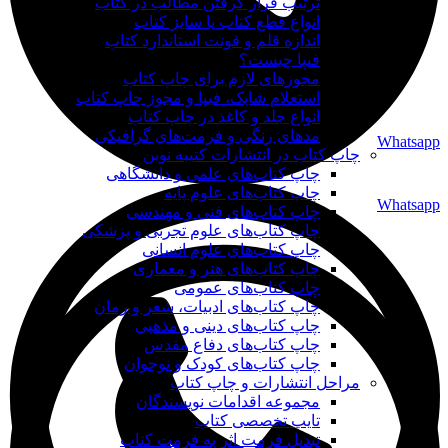
ترتیب قرار گرفتن مطالب در کتاب
انواع قطع کتاب یا سایز کتاب
اندازه قلم و فونت استاندارد کتاب
فیپا چیست؟
مجوزهای لازم برای چاپ کتاب
استعلام شابک، فیپا و مجوز چاپ کتاب
انواع جلد و کاغذ در چاپ کتاب
مدهای رنگی و فرمت‌های گرافیکی
Whatsapp
چاپ کتاب در انتشارات کتیبه نوین
چاپ کتاب‌های علمی و دانشگاهی
چاپ کتاب‌های علوم پایه
Whatsapp
چاپ کتاب‌های فنی و مهندسی
چاپ کتاب‌های علوم تجربی و پزشکی
چاپ کتاب‌های علوم انسانی
چاپ کتاب‌های هنر و معماری
چاپ کتاب‌های عمومی
چاپ کتاب‌های ادبیات، شعر و رمان
چاپ کتاب‌های دینی و مذهبی
چاپ کتاب‌های دفاع مقدس
چاپ کتاب‌های کودک و نوجوان
مراحل انتشارات و چاپ کتاب
مجموعه اقدامات نویسندگان
تایپ تخصصی کتاب
تبدیل فرمت اثر به فرمت کتاب