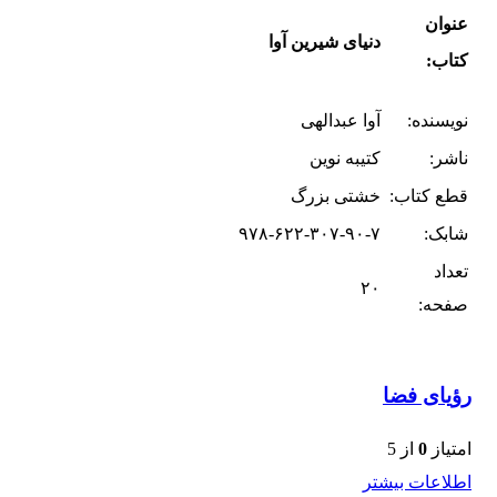
عنوان
دنیای شیرین آوا
کتاب:
نویسنده:
آوا عبدالهی
ناشر:
کتیبه نوین
قطع کتاب:
خشتی بزرگ
شابک:
۹۷۸-۶۲۲-۳۰۷-۹۰-۷
تعداد
۲۰
صفحه:
رؤیای فضا
امتیاز
0
از 5
اطلاعات بیشتر