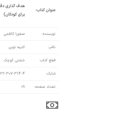
عنوان کتاب:
برای کودکان)
نویسنده:
صفورا کاظمی
ناشر:
کتیبه نوین
قطع کتاب:
خشتی کوچک
شابک:
622-307-314-4
تعداد صفحه:
18