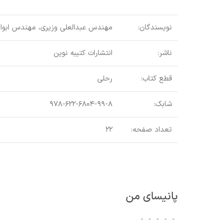
نویسندگان:
مهندس عبدالعلی وزیری، مهندس ابوال
ناشر:
انتشارات کتیبه نوین
قطع کتاب:
رحلی
شابک:
۹۷۸-۶۲۲-۶۸۰۴-۹۹-۸
تعداد صفحه:
۲۲
پانیسای من