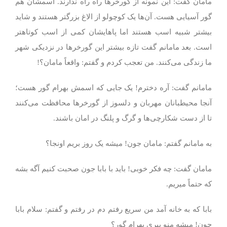
مامان گفت: این نمونه از گورخرها راه راه ندارند. اسمشان هم
گور آسیایی هست. آن‌ها یک کوچولو از الاغ بزرگتر هستند و شاید
بیشتر شبیه اسب هستند اما پاهایشان کمی از اسب کوتاهتر
است. بعد مامانم گفت تازه بیشتر این گورخرها در نزدیکی شهر
ما زندگی می‌کنند. من تعجب کردم و گفتم: واقعاً مامان؟!
مامانم گفت: آره دخترم! یک جایی که اسمش بهرام گور هست؛
آنجا محیطبانان مهربان و دلسوز از گورخرها محافظت می‌کنند
تا از دست شکارچی‌ها و گرگ و پلنگ در امان باشند.
به مامانم گفتم: مامان جون! میشه یک روز بریم اونجا؟
مامان گفت: چه فکر خوبی! باید با بابا جون صحبت کنیم آگه بشه
که حتماً میریم.
بابا که به خانه آمد من سریع رفتم دم در رفتم و گفتم: سلام بابا
جون! میشه منو ببری بهرام گور؟