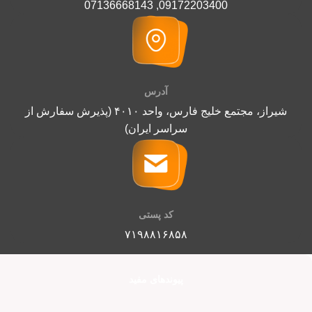
07136668143
,
09172203400
آدرس
شیراز، مجتمع خلیج فارس، واحد ۴۰۱۰ (پذیرش سفارش از
سراسر ایران)
کد پستی
۷۱۹۸۸۱۶۸۵۸
پیوندهای مفید