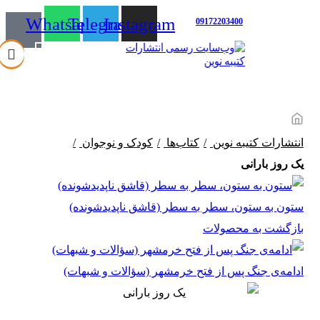
Whatsapp
Telegram
Instagram
مدیریت: دکتر داودی
09172203400
Language
فهرست
انتشارات کتیبه نوین
کتاب‌ها
کودک و نوجوان
یک روز بارانی
ستون به ستون، سطر به سطر (قاشق ناپدیدشونده)
بازگشت به محصولات
ادامه‌ی جنگ پس از فتح خرمشهر (سؤالات و شبهات)