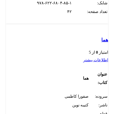
شابک:
۹۷۸-۶۲۲-۶۸۰۴-۸۵-۱
تعداد صفحه:
۴۲
هما
امتیاز
0
از 5
اطلاعات بیشتر
عنوان
هما
کتاب:
سروده:
صفورا کاظمی
ناشر:
کتیبه نوین
قطع