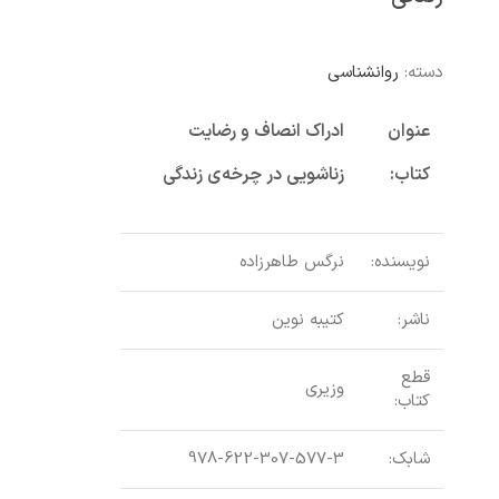
دسته:
روانشناسی
عنوان
ادراک انصاف و رضایت
کتاب:
زناشویی در چرخه‌ی زندگی
نویسنده:
نرگس طاهرزاده
ناشر:
کتیبه نوین
قطع
وزیری
کتاب:
شابک:
978-622-307-577-3