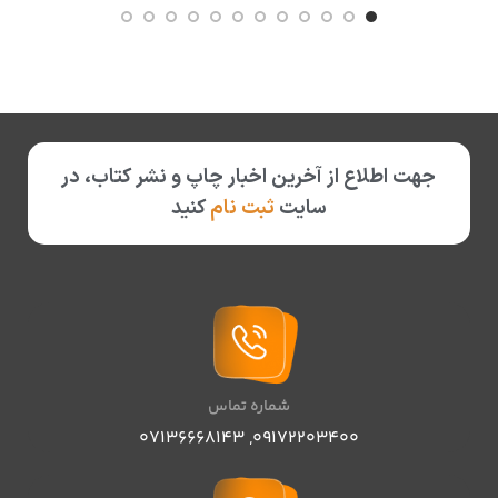
جهت اطلاع از آخرین اخبار چاپ و نشر کتاب، در
سایت
ثبت نام
کنید
شماره تماس
07136668143
,
09172203400