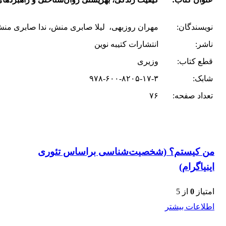
نویسندگان‌:
مهران روزبهی، لیلا صابری منش، ندا صابری من
ناشر:
انتشارات کتیبه نوین
قطع کتاب:
وزیری
شابک:
۹۷۸-۶۰۰-۸۲۰۵-۱۷-۳
تعداد صفحه:
۷۶
من کیستم؟ (شخصیت‌شناسی براساس تئوری
اینیاگرام)
امتیاز
0
از 5
اطلاعات بیشتر