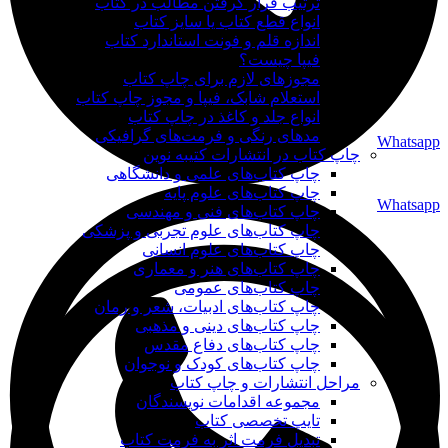
ترتیب قرار گرفتن مطالب در کتاب
انواع قطع کتاب یا سایز کتاب
اندازه قلم و فونت استاندارد کتاب
فیپا چیست؟
مجوزهای لازم برای چاپ کتاب
استعلام شابک، فیپا و مجوز چاپ کتاب
انواع جلد و کاغذ در چاپ کتاب
مدهای رنگی و فرمت‌های گرافیکی
Whatsapp
چاپ کتاب در انتشارات کتیبه نوین
چاپ کتاب‌های علمی و دانشگاهی
چاپ کتاب‌های علوم پایه
Whatsapp
چاپ کتاب‌های فنی و مهندسی
چاپ کتاب‌های علوم تجربی و پزشکی
چاپ کتاب‌های علوم انسانی
چاپ کتاب‌های هنر و معماری
چاپ کتاب‌های عمومی
چاپ کتاب‌های ادبیات، شعر و رمان
چاپ کتاب‌های دینی و مذهبی
چاپ کتاب‌های دفاع مقدس
چاپ کتاب‌های کودک و نوجوان
مراحل انتشارات و چاپ کتاب
مجموعه اقدامات نویسندگان
تایپ تخصصی کتاب
تبدیل فرمت اثر به فرمت کتاب