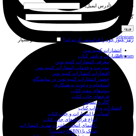
نام کاربری (آدرس ایمیل)
*
گذرواژه (شماره موبایل)
*
ورود
Telegram
رمز عبور خود را فراموش کرده اید؟
مرا به خاطر بسپار
انتشارات کتیبه نوین
Telegram
انتشارات و ناشر کتاب
معرفی انتشارات کتیبه نوین
مدیریت و خدمات انتشارات کتیبه نوین
افتخارات انتشارات کتیبه نوین
حضور انتشارات کتیبه نوین در نمایشگاه‌
استخدام و دعوت به همکاری
پیوندهای مفید کتاب
فرم‌های چاپ کتاب
گالری تصاویر
انتشارات و چاپ کتاب
آشنایی با انتشارات و چاپ کتاب
انواع قراردادهای چاپ کتاب
راهنمای انتخاب ناشر و بهترین انتشارات
شابک یا (ISBN) چیست؟