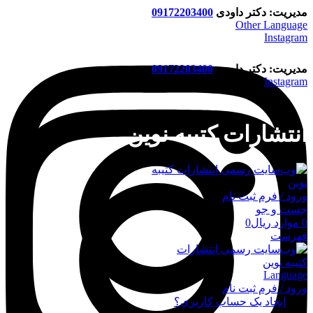
مدیریت: دکتر داودی
09172203400
Other Language
Instagram
مدیریت: دکتر داودی
09172203400
Instagram
انتشارات کتیبه نوین
ورود / فرم ثبت نام
جست و جو
0
موارد
ریال
0
فهرست
Language
ورود / فرم ثبت نام
ورود
ایجاد یک حساب کاربری؟