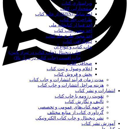
ویراستاری کتاب
صفحه‌آرایی کتاب
اخذ شابک (ISBN) از خانه کتاب
طراحی جلد کتاب
اخذ فیپا از کتابخانه ملی
اخذ مجوز چاپ کتاب
اخذ مجوز طرح جلد کتاب
لیتوگرافی کتاب
چاپ کتاب و انواع آن
چاپ دیجیتال (چاپ کتاب در تیراژ پایین)
چاپ افست (چاپ کتاب در تیراژ بالا)
صحافی کتاب
اعلام وصول و ثبت کتاب
پخش و فروش کتاب
مدت زمان فرآیند انتشارات و چاپ کتاب
هزینه مراحل انتشارات و چاپ کتاب
انتشارات و نشر کتاب
تقویت رزومه با چاپ کتاب
تألیف و نگارش کتاب
ترجمه کتاب‌های عمومی و تخصصی
گردآوری کتاب از منابع مختلف
نشر دیجیتال و چاپ کتاب الکترونیکی
آموزش نشر کتاب
کتاب‌ها