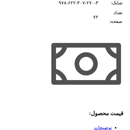
شابک:
۹۷۸-۶۲۲-۳۰۷-۲۷۰-۳
تعداد
۷۲
صفحه:
قیمت محصول:​
توضیحات