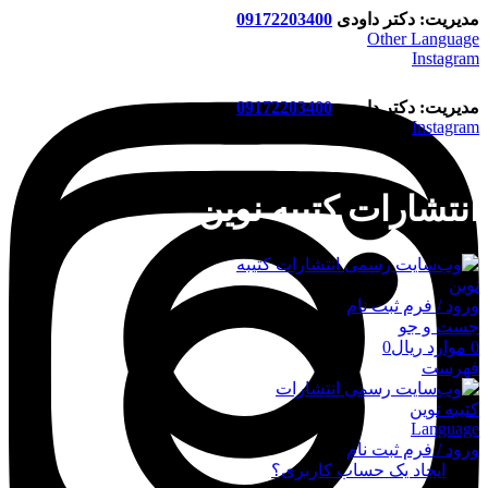
مدیریت: دکتر داودی
09172203400
Other Language
Instagram
مدیریت: دکتر داودی
09172203400
Instagram
انتشارات کتیبه نوین
ورود / فرم ثبت نام
جست و جو
0
موارد
ریال
0
فهرست
Language
ورود / فرم ثبت نام
ورود
ایجاد یک حساب کاربری؟