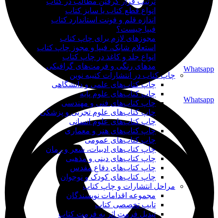
ترتیب قرار گرفتن مطالب در کتاب
انواع قطع کتاب یا سایز کتاب
اندازه قلم و فونت استاندارد کتاب
فیپا چیست؟
مجوزهای لازم برای چاپ کتاب
استعلام شابک، فیپا و مجوز چاپ کتاب
انواع جلد و کاغذ در چاپ کتاب
مدهای رنگی و فرمت‌های گرافیکی
Whatsapp
چاپ کتاب در انتشارات کتیبه نوین
چاپ کتاب‌های علمی و دانشگاهی
چاپ کتاب‌های علوم پایه
Whatsapp
چاپ کتاب‌های فنی و مهندسی
چاپ کتاب‌های علوم تجربی و پزشکی
چاپ کتاب‌های علوم انسانی
چاپ کتاب‌های هنر و معماری
چاپ کتاب‌های عمومی
چاپ کتاب‌های ادبیات، شعر و رمان
چاپ کتاب‌های دینی و مذهبی
چاپ کتاب‌های دفاع مقدس
چاپ کتاب‌های کودک و نوجوان
مراحل انتشارات و چاپ کتاب
مجموعه اقدامات نویسندگان
تایپ تخصصی کتاب
تبدیل فرمت اثر به فرمت کتاب