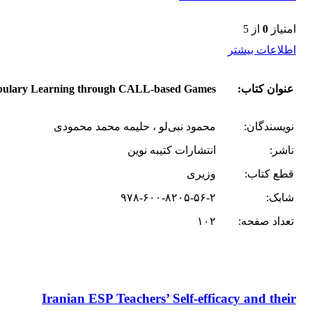
امتیاز
0
از 5
اطلاعات بیشتر
عنوان کتاب:
bulary Learning through CALL-based Games
نویسندگان:
محمود نبی‌لو ، حلیمه محمد محمودی
ناشر:
انتشارات کتیبه نوین
قطع کتاب:
وزیری
شابک:
۹۷۸-۶۰۰-۸۲۰۵-۵۶-۲
تعداد صفحه:
۱۰۲
Iranian ESP Teachers’ Self-efficacy and their