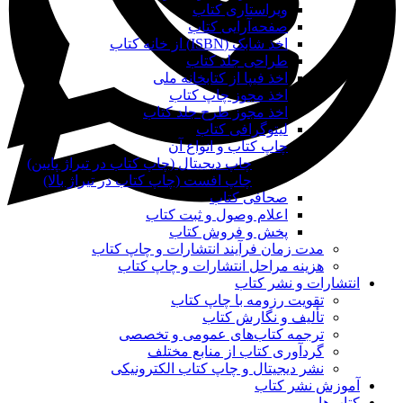
ویراستاری کتاب
صفحه‌آرایی کتاب
اخذ شابک (ISBN) از خانه کتاب
طراحی جلد کتاب
اخذ فیپا از کتابخانه ملی
اخذ مجوز چاپ کتاب
اخذ مجوز طرح جلد کتاب
لیتوگرافی کتاب
چاپ کتاب و انواع آن
چاپ دیجیتال (چاپ کتاب در تیراژ پایین)
چاپ افست (چاپ کتاب در تیراژ بالا)
صحافی کتاب
اعلام وصول و ثبت کتاب
پخش و فروش کتاب
مدت زمان فرآیند انتشارات و چاپ کتاب
هزینه مراحل انتشارات و چاپ کتاب
انتشارات و نشر کتاب
تقویت رزومه با چاپ کتاب
تألیف و نگارش کتاب
ترجمه کتاب‌های عمومی و تخصصی
گردآوری کتاب از منابع مختلف
نشر دیجیتال و چاپ کتاب الکترونیکی
آموزش نشر کتاب
کتاب‌ها