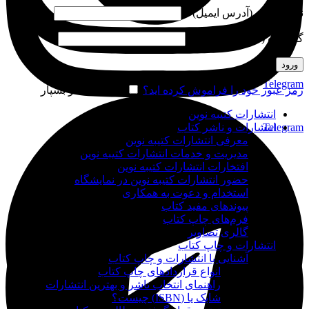
نام کاربری (آدرس ایمیل)
*
گذرواژه (شماره موبایل)
*
ورود
Telegram
رمز عبور خود را فراموش کرده اید؟
مرا به خاطر بسپار
انتشارات کتیبه نوین
Telegram
انتشارات و ناشر کتاب
معرفی انتشارات کتیبه نوین
مدیریت و خدمات انتشارات کتیبه نوین
افتخارات انتشارات کتیبه نوین
حضور انتشارات کتیبه نوین در نمایشگاه‌
استخدام و دعوت به همکاری
پیوندهای مفید کتاب
فرم‌های چاپ کتاب
گالری تصاویر
انتشارات و چاپ کتاب
آشنایی با انتشارات و چاپ کتاب
انواع قراردادهای چاپ کتاب
راهنمای انتخاب ناشر و بهترین انتشارات
شابک یا (ISBN) چیست؟