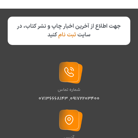
جهت اطلاع از آخرین اخبار چاپ و نشر کتاب، در
سایت
ثبت نام
کنید
شماره تماس
07136668143
,
09172203400
آدرس