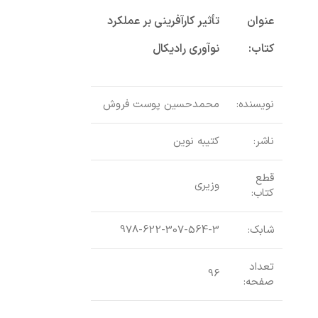
عنوان
تأثیر کارآفرینی بر عملکرد
کتاب:
نوآوری رادیکال
نویسنده:
محمدحسین پوست فروش
ناشر:
کتیبه نوین
قطع
وزیری
کتاب:
شابک:
978-622-307-564-3
تعداد
96
صفحه: