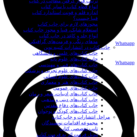
ترتیب قرار گرفتن مطالب در کتاب
انواع قطع کتاب یا سایز کتاب
اندازه قلم و فونت استاندارد کتاب
فیپا چیست؟
مجوزهای لازم برای چاپ کتاب
استعلام شابک، فیپا و مجوز چاپ کتاب
انواع جلد و کاغذ در چاپ کتاب
مدهای رنگی و فرمت‌های گرافیکی
Whatsapp
چاپ کتاب در انتشارات کتیبه نوین
چاپ کتاب‌های علمی و دانشگاهی
چاپ کتاب‌های علوم پایه
Whatsapp
چاپ کتاب‌های فنی و مهندسی
چاپ کتاب‌های علوم تجربی و پزشکی
چاپ کتاب‌های علوم انسانی
چاپ کتاب‌های هنر و معماری
چاپ کتاب‌های عمومی
چاپ کتاب‌های ادبیات، شعر و رمان
چاپ کتاب‌های دینی و مذهبی
چاپ کتاب‌های دفاع مقدس
چاپ کتاب‌های کودک و نوجوان
مراحل انتشارات و چاپ کتاب
مجموعه اقدامات نویسندگان
تایپ تخصصی کتاب
تبدیل فرمت اثر به فرمت کتاب