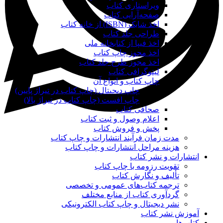
ویراستاری کتاب
صفحه‌آرایی کتاب
اخذ شابک (ISBN) از خانه کتاب
طراحی جلد کتاب
اخذ فیپا از کتابخانه ملی
اخذ مجوز چاپ کتاب
اخذ مجوز طرح جلد کتاب
لیتوگرافی کتاب
چاپ کتاب و انواع آن
چاپ دیجیتال (چاپ کتاب در تیراژ پایین)
چاپ افست (چاپ کتاب در تیراژ بالا)
صحافی کتاب
اعلام وصول و ثبت کتاب
پخش و فروش کتاب
مدت زمان فرآیند انتشارات و چاپ کتاب
هزینه مراحل انتشارات و چاپ کتاب
انتشارات و نشر کتاب
تقویت رزومه با چاپ کتاب
تألیف و نگارش کتاب
ترجمه کتاب‌های عمومی و تخصصی
گردآوری کتاب از منابع مختلف
نشر دیجیتال و چاپ کتاب الکترونیکی
آموزش نشر کتاب
کتاب‌ها