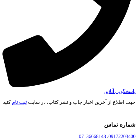
پاسخگویی آنلاین
جهت اطلاع از آخرین اخبار چاپ و نشر کتاب، در سایت
ثبت نام
کنید
شماره تماس
07136668143
,
09172203400