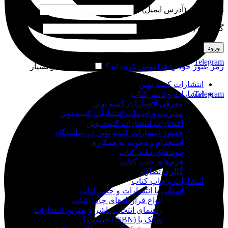
نام کاربری (آدرس ایمیل)
*
گذرواژه (شماره موبایل)
*
ورود
Telegram
رمز عبور خود را فراموش کرده اید؟
مرا به خاطر بسپار
انتشارات کتیبه نوین
Telegram
انتشارات و ناشر کتاب
معرفی انتشارات کتیبه نوین
مدیریت و خدمات انتشارات کتیبه نوین
افتخارات انتشارات کتیبه نوین
حضور انتشارات کتیبه نوین در نمایشگاه‌
استخدام و دعوت به همکاری
پیوندهای مفید کتاب
فرم‌های چاپ کتاب
گالری تصاویر
انتشارات و چاپ کتاب
آشنایی با انتشارات و چاپ کتاب
انواع قراردادهای چاپ کتاب
راهنمای انتخاب ناشر و بهترین انتشارات
شابک یا (ISBN) چیست؟