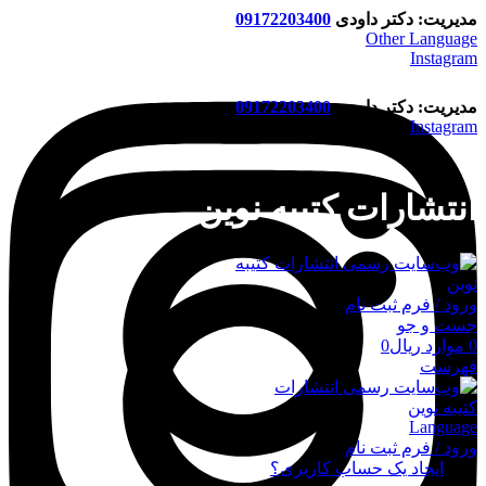
مدیریت: دکتر داودی
09172203400
Other Language
Instagram
مدیریت: دکتر داودی
09172203400
Instagram
انتشارات کتیبه نوین
ورود / فرم ثبت نام
جست و جو
0
موارد
ریال
0
فهرست
Language
ورود / فرم ثبت نام
ورود
ایجاد یک حساب کاربری؟