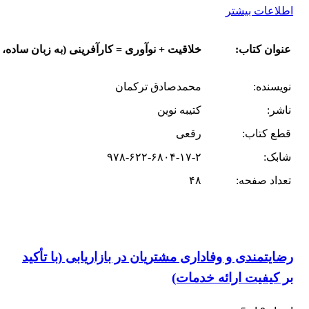
اطلاعات بیشتر
عنوان کتاب:
خلاقیت + نوآوری = کارآفرینی (به زبان ساده، 
نویسنده:
محمدصادق ترکمان
ناشر:
کتیبه نوین
قطع کتاب:
رقعی
شابک:
۹۷۸-۶۲۲-۶۸۰۴-۱۷-۲
تعداد صفحه:
۴۸
رضایتمندی و وفاداری مشتریان در بازاریابی (با تأکید
بر کیفیت ارائه خدمات)