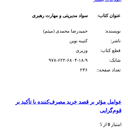
عنوان کتاب:
سواد مدیریتی و مهارت رهبری
نویسنده:
حمیدرضا محمدی (میثم)
ناشر:
کتیبه نوین
قطع کتاب:
وزیری
شابک:
۹۷۸-۶۲۲-۶۸۰۴-۱۸-۹
تعداد صفحه::
۲۳۶
عوامل مؤثر بر قصد خرید مصرف‌کننده با تأکید بر
قوم‌گرایی
امتیاز
0
از 5