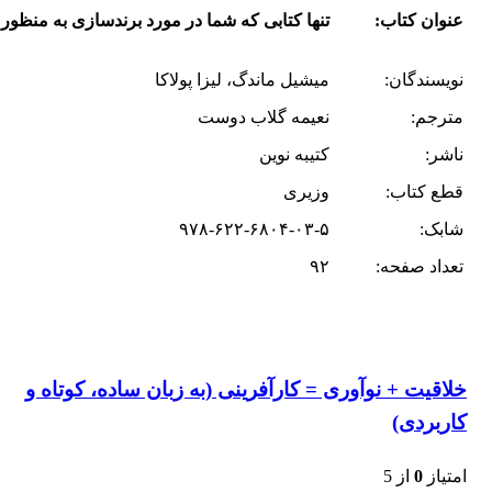
عنوان کتاب:
تنها کتابی که شما در مورد برندسازی به منظور
نویسندگان:
میشیل ماندگ، لیزا پولاکا
مترجم:
نعیمه گلاب دوست
ناشر:
کتیبه نوین
قطع کتاب:
وزیری
شابک:
۹۷۸-۶۲۲-۶۸۰۴-۰۳-۵
تعداد صفحه:
۹۲
خلاقیت + نوآوری = کارآفرینی (به زبان ساده، کوتاه و
کاربردی)
امتیاز
0
از 5