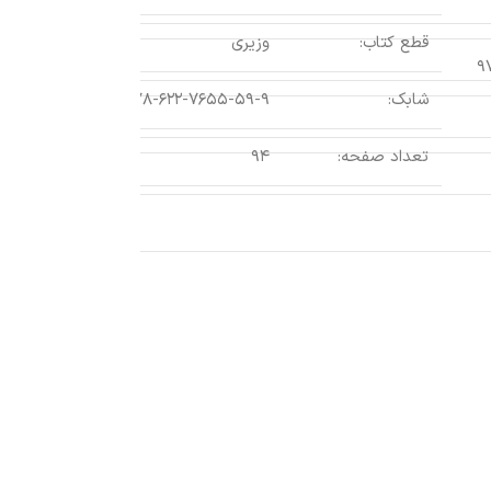
قطع کتاب:
وزیری
تنوع باروری 
۹
انداز تکاملی 
شابک:
۹۷۸-۶۲۲-۷۶۵۵-۵۹-۹
تعداد صفحه:
۹۴
اطلاعات بیشتر
عنوان کتاب:
نویسنده:
مترجمان:
ناشر:
قطع کتاب: