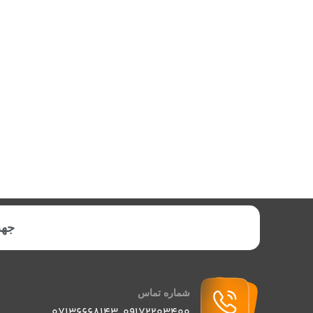
جهت
شماره تماس
07136668143
,
09172203400