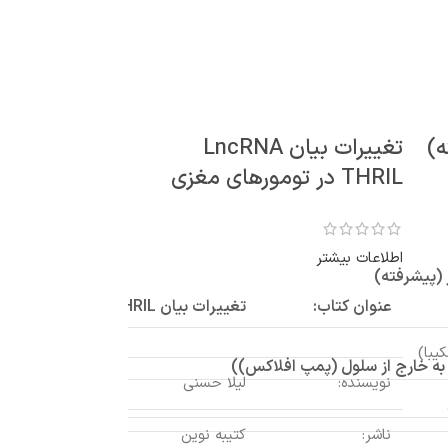
ه)
تغییرات بیان LncRNA
THRIL در تومورهای مغزی
اطلاعات بیشتر
ر (پیشرفته)
عنوان کتاب:
تغییرات بیان LncRNA THRIL در تومورهای مغزی
یبا)
د به خارج از سلول (پمپ افلاکس))
نویسنده:
لیلا حسنی
ناشر:
کتیبه نوین