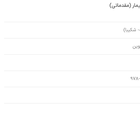
بیمار (مقدماتی)
 شکیبا)
وین
۹۷۸-