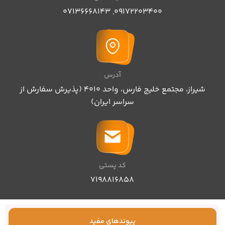
07136668143
,
09172203400
آدرس
شیراز، مجتمع خلیج فارس، واحد ۴۰۱۰ (پذیرش سفارش از
سراسر ایران)
کد پستی
۷۱۹۸۸۱۶۸۵۸
پیوندهای مفید