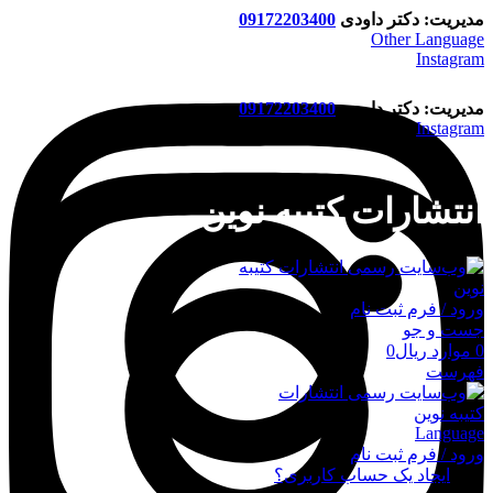
مدیریت: دکتر داودی
09172203400
Other Language
Instagram
مدیریت: دکتر داودی
09172203400
Instagram
انتشارات کتیبه نوین
ورود / فرم ثبت نام
جست و جو
0
موارد
ریال
0
فهرست
Language
ورود / فرم ثبت نام
ورود
ایجاد یک حساب کاربری؟