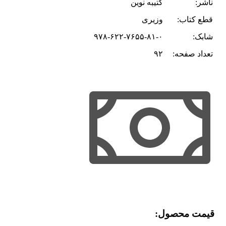
ناشر:
کتیبه نوین
قطع کتاب:
وزیری
شابک:
۹۷۸-۶۲۲-۷۶۵۵-۸۱-۰
تعداد صفحه:
۹۲
قیمت محصول:​