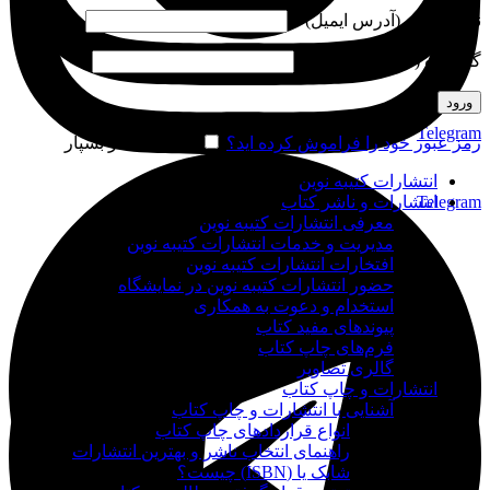
نام کاربری (آدرس ایمیل)
*
گذرواژه (شماره موبایل)
*
ورود
Telegram
رمز عبور خود را فراموش کرده اید؟
مرا به خاطر بسپار
انتشارات کتیبه نوین
Telegram
انتشارات و ناشر کتاب
معرفی انتشارات کتیبه نوین
مدیریت و خدمات انتشارات کتیبه نوین
افتخارات انتشارات کتیبه نوین
حضور انتشارات کتیبه نوین در نمایشگاه‌
استخدام و دعوت به همکاری
پیوندهای مفید کتاب
فرم‌های چاپ کتاب
گالری تصاویر
انتشارات و چاپ کتاب
آشنایی با انتشارات و چاپ کتاب
انواع قراردادهای چاپ کتاب
راهنمای انتخاب ناشر و بهترین انتشارات
شابک یا (ISBN) چیست؟