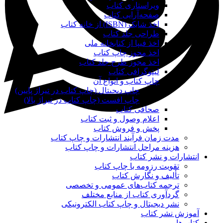
ویراستاری کتاب
صفحه‌آرایی کتاب
اخذ شابک (ISBN) از خانه کتاب
طراحی جلد کتاب
اخذ فیپا از کتابخانه ملی
اخذ مجوز چاپ کتاب
اخذ مجوز طرح جلد کتاب
لیتوگرافی کتاب
چاپ کتاب و انواع آن
چاپ دیجیتال (چاپ کتاب در تیراژ پایین)
چاپ افست (چاپ کتاب در تیراژ بالا)
صحافی کتاب
اعلام وصول و ثبت کتاب
پخش و فروش کتاب
مدت زمان فرآیند انتشارات و چاپ کتاب
هزینه مراحل انتشارات و چاپ کتاب
انتشارات و نشر کتاب
تقویت رزومه با چاپ کتاب
تألیف و نگارش کتاب
ترجمه کتاب‌های عمومی و تخصصی
گردآوری کتاب از منابع مختلف
نشر دیجیتال و چاپ کتاب الکترونیکی
آموزش نشر کتاب
کتاب‌ها