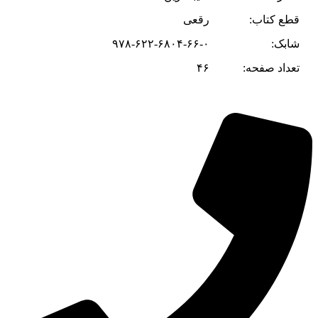
قطع کتاب:
رقعی
شابک:
۹۷۸-۶۲۲-۶۸۰۴-۶۶-۰
تعداد صفحه:
۴۶