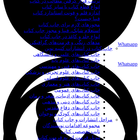
ترتیب قرار گرفتن مطالب در کتاب
انواع قطع کتاب یا سایز کتاب
اندازه قلم و فونت استاندارد کتاب
فیپا چیست؟
مجوزهای لازم برای چاپ کتاب
استعلام شابک، فیپا و مجوز چاپ کتاب
انواع جلد و کاغذ در چاپ کتاب
مدهای رنگی و فرمت‌های گرافیکی
Whatsapp
چاپ کتاب در انتشارات کتیبه نوین
چاپ کتاب‌های علمی و دانشگاهی
چاپ کتاب‌های علوم پایه
Whatsapp
چاپ کتاب‌های فنی و مهندسی
چاپ کتاب‌های علوم تجربی و پزشکی
چاپ کتاب‌های علوم انسانی
چاپ کتاب‌های هنر و معماری
چاپ کتاب‌های عمومی
چاپ کتاب‌های ادبیات، شعر و رمان
چاپ کتاب‌های دینی و مذهبی
چاپ کتاب‌های دفاع مقدس
چاپ کتاب‌های کودک و نوجوان
مراحل انتشارات و چاپ کتاب
مجموعه اقدامات نویسندگان
تایپ تخصصی کتاب
تبدیل فرمت اثر به فرمت کتاب