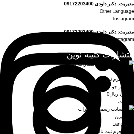
مدیریت: دکتر داودی
09172203400
Other Language
Instagram
مدیریت: دکتر داودی
09172203400
Instagram
انتشارات کتیبه نوین
ورود / فرم ثبت نام
جست و جو
0
موارد
ریال
0
فهرست
Language
ورود / فرم ثبت نام