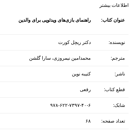
اطلاعات بیشتر
عنوان کتاب:
راهنمای بازی‌های ویدئویی برای والدین
نویسنده:
دکتر ریچل کورت
مترجم:
محمدامین نیمروزی، سارا گلشن
ناشر:
کتیبه نوین
قطع کتاب:
رقعی
شابک:
۹۷۸-۶۲۲-۷۳۹۷-۴۰-۶
تعداد صفحه:
۶۸