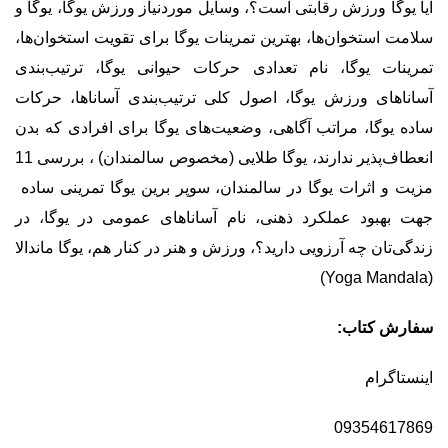
آیا یوگا ورزش رقابتی است؟، وسایل موردنیاز ورزش یوگا، یوگا و
سلامت استخوان‌ها، بهترین تمرینات یوگا برای تقویت استخوان‌ها،
تمرینات یوگا، نام تعدادی حرکات حیوانی یوگا، ترتیب‌بندی
آساناهای ورزش یوگا، اصول کلی ترتیب‌بندی آساناها، حرکات
ساده یوگا، مراتب آگاهی، وضعیت‌های یوگا برای افرادی که بدن
انعطاف‌پذیر ندارند، یوگا طلایی (مخصوص سالمندان) ، بررسی 11
مزیت و اثرات یوگا در سالمندان، سوپر برین یوگا تمرینی ساده
جهت بهبود عملکرد ذهنی، نام آساناهای عمومی در یوگا، در
زندگی‌تان چه آرزویی دارید؟، ورزش و هنر در کنار هم، یوگا ماندالا
(Yoga Mandala)
سفارش کتاب:
اینستاگرام
09354617869