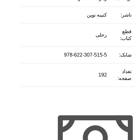
ناشر:
کتیبه نوین
قطع
رحلی
کتاب:
شابک:
978-622-307-515-5
تعداد
192
صفحه: