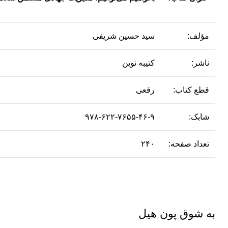
مؤلف:
سید حسین شریفی
ناشر:
کتیبه نوین
قطع کتاب:
رقعی
شابک:
۹۷۸-۶۲۲-۷۶۵۵-۴۶-۹
تعداد صفحه:
۲۴۰
به شوق پون هیل