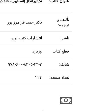
عنوان کتاب:
تک‌تیر‌انداز (اسنایپر)- جلد د
تألیف و
دکتر حمید فرامرز پور
ترجمه:
ناشر:
انتشارات کتیبه نوین
قطع کتاب:
وزیری
شابک:
۹۷۸-۶۰۰-۸۲۰۵-۴۳-۲
تعداد صفحه:
۲۲۴