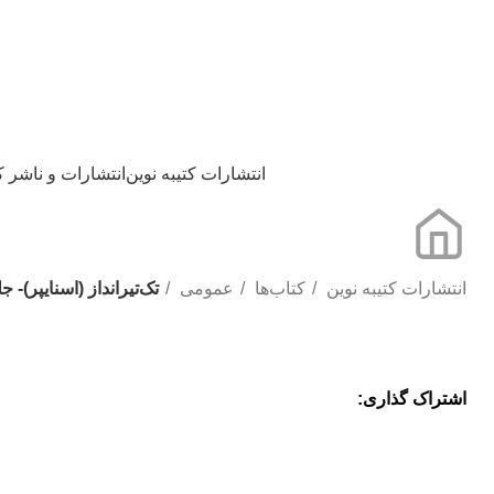
مدیریت: دکتر داودی
09172203400
انتشارات کتیبه نوین
انتشارات کتیبه نوین
انتشارات و ناشر 
انتشارات کتیبه نوین
کتاب‌ها
عمومی
تک‌تیر‌انداز (اسنایپر)- ج
اشتراک گذاری: