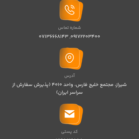
شماره تماس
07136668143
,
09172203400
آدرس
شیراز، مجتمع خلیج فارس، واحد ۴۰۱۰ (پذیرش سفارش از
سراسر ایران)
کد پستی