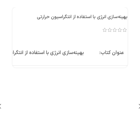
بهینه‌سازی انرژی با استفاده از انتگراسیون حرارتی
عنوان کتاب:
بهینه‌سازی انرژی با استفاده از انتگراسیون
نویسندگان:
احسان طیبی نژاد، احسان تله بازلو
ناشر:
انتشارات کتیبه نوین
قطع کتاب:
وزیری
شابک:
۹۷۸-۶۰۰-۸۸۱۳-۴۰-۸
تعداد صفحه:
۱۲۲
پتروف