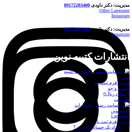
مدیریت: دکتر داودی
09172203400
Other Language
Instagram
مدیریت: دکتر داودی
09172203400
Instagram
انتشارات کتیبه نوین
ورود / فرم ثبت نام
جست و جو
0
موارد
ریال
0
فهرست
Language
ورود / فرم ثبت نام
ورود
ایجاد یک حساب کاربری؟