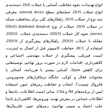
انواع تهدیدات، نحوه حفاظت، آشنایی با حملات DoS، دسته‌بندی
انواع حملات DOS، حمله‌های سطح network device، معرفی
چند نوع از حملات DOS، راهکارهای کلی برای محافظت شبکه
در حملات DOS، حملات از نوع DDoS) distributed denial-of-
service)، نحوه کار حملات DDOS، دسته‌بندی حملات DDOS،
مقابله با حملات DDOS، راهکارهای پیش‌گیری از DDOS،
استفاده از BCC، حفاظت کامپیوتر قبل از اتصال به اینترنت،
امنیت فیزیکی، پیشگیری از حملات مهندسی اجتماعی و
کلاهبرداری، اقدامات لازم در صورت بروز تهاجم، توصیه‌هایی
برای کاهش Spam، آشنایی بیشتر با هرزنامه، آشنائی با
محتویات فعال و کوکی، جایگاه نرم‌افزارهای ضدویروس،
فایروال چیست؟، انتخاب و حفاظت رمزهای عبور، استفاده
ایمن از برنامه‌های IM و Chat، مبانی امنیت اطلاعات، داده‌ها و
اطلاعات حساس در معرض تهدید، ویروس‌ها، کلاهبرداری (ابتدا
جلب اعتماد و سپس تهاجم)، رمزهای عبور، فایروال‌ها،