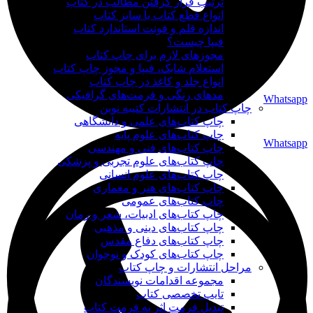
ترتیب قرار گرفتن مطالب در کتاب
انواع قطع کتاب یا سایز کتاب
اندازه قلم و فونت استاندارد کتاب
فیپا چیست؟
مجوزهای لازم برای چاپ کتاب
استعلام شابک، فیپا و مجوز چاپ کتاب
انواع جلد و کاغذ در چاپ کتاب
مدهای رنگی و فرمت‌های گرافیکی
Whatsapp
چاپ کتاب در انتشارات کتیبه نوین
چاپ کتاب‌های علمی و دانشگاهی
چاپ کتاب‌های علوم پایه
Whatsapp
چاپ کتاب‌های فنی و مهندسی
چاپ کتاب‌های علوم تجربی و پزشکی
چاپ کتاب‌های علوم انسانی
چاپ کتاب‌های هنر و معماری
چاپ کتاب‌های عمومی
چاپ کتاب‌های ادبیات، شعر و رمان
چاپ کتاب‌های دینی و مذهبی
چاپ کتاب‌های دفاع مقدس
چاپ کتاب‌های کودک و نوجوان
مراحل انتشارات و چاپ کتاب
مجموعه اقدامات نویسندگان
تایپ تخصصی کتاب
تبدیل فرمت اثر به فرمت کتاب