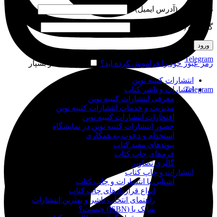
نام کاربری (آدرس ایمیل)
*
گذرواژه (شماره موبایل)
*
ورود
Telegram
رمز عبور خود را فراموش کرده اید؟
مرا به خاطر بسپار
انتشارات کتیبه نوین
Telegram
انتشارات و ناشر کتاب
معرفی انتشارات کتیبه نوین
مدیریت و خدمات انتشارات کتیبه نوین
افتخارات انتشارات کتیبه نوین
حضور انتشارات کتیبه نوین در نمایشگاه‌
استخدام و دعوت به همکاری
پیوندهای مفید کتاب
فرم‌های چاپ کتاب
گالری تصاویر
انتشارات و چاپ کتاب
آشنایی با انتشارات و چاپ کتاب
انواع قراردادهای چاپ کتاب
راهنمای انتخاب ناشر و بهترین انتشارات
شابک یا (ISBN) چیست؟