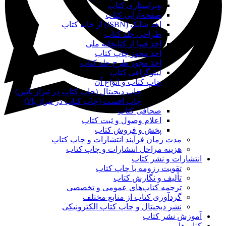
ویراستاری کتاب
صفحه‌آرایی کتاب
اخذ شابک (ISBN) از خانه کتاب
طراحی جلد کتاب
اخذ فیپا از کتابخانه ملی
اخذ مجوز چاپ کتاب
اخذ مجوز طرح جلد کتاب
لیتوگرافی کتاب
چاپ کتاب و انواع آن
چاپ دیجیتال (چاپ کتاب در تیراژ پایین)
چاپ افست (چاپ کتاب در تیراژ بالا)
صحافی کتاب
اعلام وصول و ثبت کتاب
پخش و فروش کتاب
مدت زمان فرآیند انتشارات و چاپ کتاب
هزینه مراحل انتشارات و چاپ کتاب
انتشارات و نشر کتاب
تقویت رزومه با چاپ کتاب
تألیف و نگارش کتاب
ترجمه کتاب‌های عمومی و تخصصی
گردآوری کتاب از منابع مختلف
نشر دیجیتال و چاپ کتاب الکترونیکی
آموزش نشر کتاب
کتاب‌ها