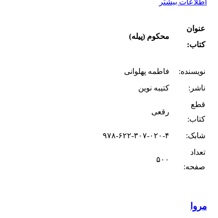
اطلاعات بیشتر
عنوان
محکوم (پیله)
کتاب:
نویسنده:
فاطمه پهلوانی
ناشر:
کتیبه نوین
قطع
رقعی
کتاب:
شابک:
۹۷۸-۶۲۲-۳۰۷-۰۲۰-۴
تعداد
۵۰۰
صفحه:
مروا