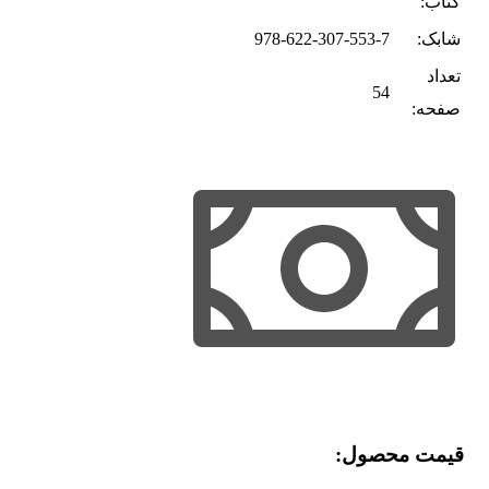
کتاب:
شابک:
978-622-307-553-7
تعداد
54
صفحه:
قیمت محصول:​