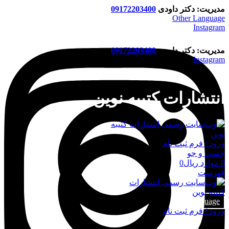
مدیریت: دکتر داودی
09172203400
Other Language
Instagram
مدیریت: دکتر داودی
09172203400
Instagram
انتشارات کتیبه نوین
ورود / فرم ثبت نام
جست و جو
0
موارد
ریال
0
فهرست
Language
ورود / فرم ثبت نام