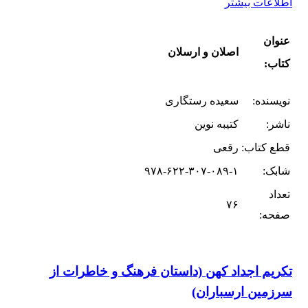
اطلاعات بیشتر
عنوان
اصلان و ارسلان
کتاب:
نویسنده:
سعیده رستگاری
ناشر:
کتیبه نوین
قطع کتاب:
رقعی
شابک:
۹۷۸-۶۲۲-۳۰۷-۰۸۹-۱
تعداد
۷۶
صفحه:
تکریم اجداد کهن (داستان فرهنگ و خاطرات از
سرزمین ارسباران)