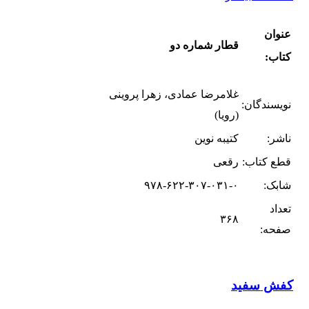
عنوان
قطار شماره دو
کتاب:
غلامرضا عمادی، زهرا پروینی
نویسندگان:
(رویا)
ناشر:
کتیبه نوین
قطع کتاب:
رقعی
شابک:
۹۷۸-۶۲۲-۳۰۷-۰۳۱-۰
تعداد
۳۶۸
صفحه:
کفش سفید