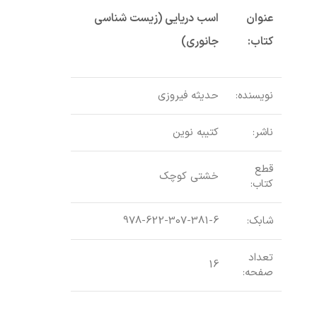
عنوان
اسب دریایی (زیست شناسی
کتاب:
جانوری)
نویسنده:
حدیثه فیروزی
ناشر:
کتیبه نوین
قطع
خشتی کوچک
کتاب:
شابک:
978-622-307-381-6
تعداد
16
صفحه: