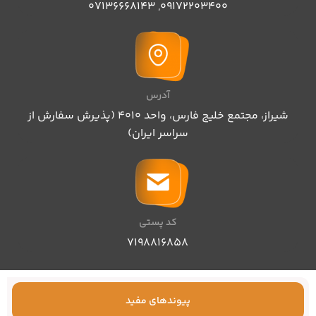
07136668143
,
09172203400
آدرس
شیراز، مجتمع خلیج فارس، واحد ۴۰۱۰ (پذیرش سفارش از
سراسر ایران)
کد پستی
۷۱۹۸۸۱۶۸۵۸
پیوندهای مفید