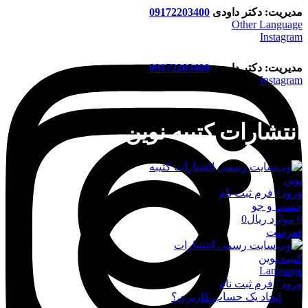
مدیریت: دکتر داودی
09172203400
Other Language
Instagram
مدیریت: دکتر داودی
09172203400
Instagram
انتشارات کتیبه نوین
ورود / فرم ثبت نام
جست و جو
0
موارد
ریال
0
فهرست
Language
ورود / فرم ثبت نام
ورود
ایجاد یک حساب کاربری؟