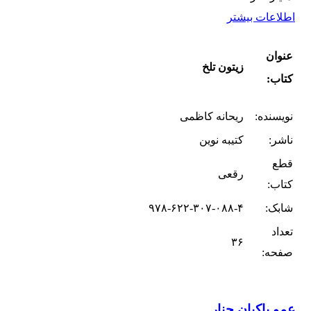
اطلاعات بیشتر
عنوان
زیتون تلخ
کتاب:
نویسنده:
ریحانه کاظمی
ناشر:
کتیبه نوین
قطع
رقعی
کتاب:
شابک:
۹۷۸-۶۲۲-۳۰۷-۰۸۸-۴
تعداد
۳۶
صفحه:
عمو پاکبان چنار