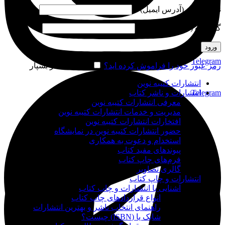
نام کاربری (آدرس ایمیل)
*
گذرواژه (شماره موبایل)
*
ورود
Telegram
رمز عبور خود را فراموش کرده اید؟
مرا به خاطر بسپار
انتشارات کتیبه نوین
Telegram
انتشارات و ناشر کتاب
معرفی انتشارات کتیبه نوین
مدیریت و خدمات انتشارات کتیبه نوین
افتخارات انتشارات کتیبه نوین
حضور انتشارات کتیبه نوین در نمایشگاه‌
استخدام و دعوت به همکاری
پیوندهای مفید کتاب
فرم‌های چاپ کتاب
گالری تصاویر
انتشارات و چاپ کتاب
آشنایی با انتشارات و چاپ کتاب
انواع قراردادهای چاپ کتاب
راهنمای انتخاب ناشر و بهترین انتشارات
شابک یا (ISBN) چیست؟