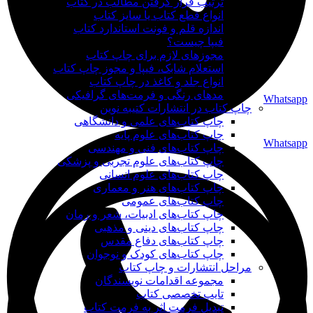
ترتیب قرار گرفتن مطالب در کتاب
انواع قطع کتاب یا سایز کتاب
اندازه قلم و فونت استاندارد کتاب
فیپا چیست؟
مجوزهای لازم برای چاپ کتاب
استعلام شابک، فیپا و مجوز چاپ کتاب
انواع جلد و کاغذ در چاپ کتاب
مدهای رنگی و فرمت‌های گرافیکی
Whatsapp
چاپ کتاب در انتشارات کتیبه نوین
چاپ کتاب‌های علمی و دانشگاهی
چاپ کتاب‌های علوم پایه
Whatsapp
چاپ کتاب‌های فنی و مهندسی
چاپ کتاب‌های علوم تجربی و پزشکی
چاپ کتاب‌های علوم انسانی
چاپ کتاب‌های هنر و معماری
چاپ کتاب‌های عمومی
چاپ کتاب‌های ادبیات، شعر و رمان
چاپ کتاب‌های دینی و مذهبی
چاپ کتاب‌های دفاع مقدس
چاپ کتاب‌های کودک و نوجوان
مراحل انتشارات و چاپ کتاب
مجموعه اقدامات نویسندگان
تایپ تخصصی کتاب
تبدیل فرمت اثر به فرمت کتاب