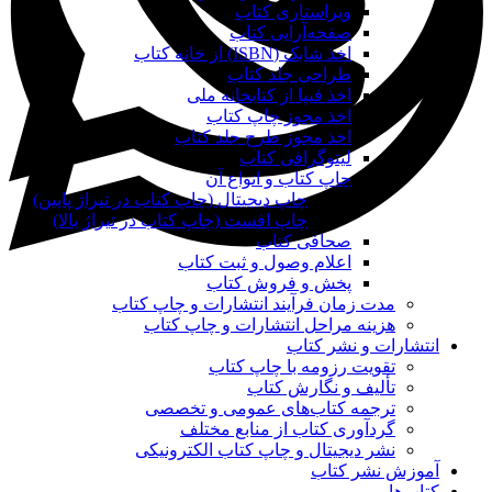
ویراستاری کتاب
صفحه‌آرایی کتاب
اخذ شابک (ISBN) از خانه کتاب
طراحی جلد کتاب
اخذ فیپا از کتابخانه ملی
اخذ مجوز چاپ کتاب
اخذ مجوز طرح جلد کتاب
لیتوگرافی کتاب
چاپ کتاب و انواع آن
چاپ دیجیتال (چاپ کتاب در تیراژ پایین)
چاپ افست (چاپ کتاب در تیراژ بالا)
صحافی کتاب
اعلام وصول و ثبت کتاب
پخش و فروش کتاب
مدت زمان فرآیند انتشارات و چاپ کتاب
هزینه مراحل انتشارات و چاپ کتاب
انتشارات و نشر کتاب
تقویت رزومه با چاپ کتاب
تألیف و نگارش کتاب
ترجمه کتاب‌های عمومی و تخصصی
گردآوری کتاب از منابع مختلف
نشر دیجیتال و چاپ کتاب الکترونیکی
آموزش نشر کتاب
کتاب‌ها