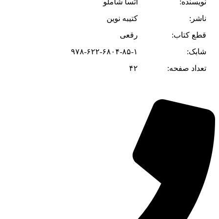
نویسنده:
آتُسا شاملو
ناشر:
کتیبه نوین
قطع کتاب:
رقعی
شابک:
۹۷۸-۶۲۲-۶۸۰۴-۸۵-۱
تعداد صفحه:
۴۲