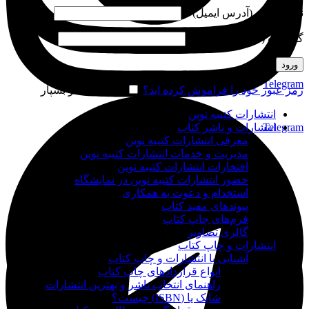
نام کاربری (آدرس ایمیل)
*
گذرواژه (شماره موبایل)
*
ورود
Telegram
رمز عبور خود را فراموش کرده اید؟
مرا به خاطر بسپار
انتشارات کتیبه نوین
Telegram
انتشارات و ناشر کتاب
معرفی انتشارات کتیبه نوین
مدیریت و خدمات انتشارات کتیبه نوین
افتخارات انتشارات کتیبه نوین
حضور انتشارات کتیبه نوین در نمایشگاه‌
استخدام و دعوت به همکاری
پیوندهای مفید کتاب
فرم‌های چاپ کتاب
گالری تصاویر
انتشارات و چاپ کتاب
آشنایی با انتشارات و چاپ کتاب
انواع قراردادهای چاپ کتاب
راهنمای انتخاب ناشر و بهترین انتشارات
شابک یا (ISBN) چیست؟