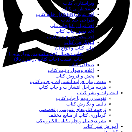
ویراستاری کتاب
صفحه‌آرایی کتاب
اخذ شابک (ISBN) از خانه کتاب
طراحی جلد کتاب
اخذ فیپا از کتابخانه ملی
اخذ مجوز چاپ کتاب
اخذ مجوز طرح جلد کتاب
لیتوگرافی کتاب
چاپ کتاب و انواع آن
چاپ دیجیتال (چاپ کتاب در تیراژ پایین)
چاپ افست (چاپ کتاب در تیراژ بالا)
صحافی کتاب
اعلام وصول و ثبت کتاب
پخش و فروش کتاب
مدت زمان فرآیند انتشارات و چاپ کتاب
هزینه مراحل انتشارات و چاپ کتاب
انتشارات و نشر کتاب
تقویت رزومه با چاپ کتاب
تألیف و نگارش کتاب
ترجمه کتاب‌های عمومی و تخصصی
گردآوری کتاب از منابع مختلف
نشر دیجیتال و چاپ کتاب الکترونیکی
آموزش نشر کتاب
کتاب‌ها