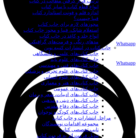
ترتیب قرار گرفتن مطالب در کتاب
انواع قطع کتاب یا سایز کتاب
اندازه قلم و فونت استاندارد کتاب
فیپا چیست؟
مجوزهای لازم برای چاپ کتاب
استعلام شابک، فیپا و مجوز چاپ کتاب
انواع جلد و کاغذ در چاپ کتاب
مدهای رنگی و فرمت‌های گرافیکی
Whatsapp
چاپ کتاب در انتشارات کتیبه نوین
چاپ کتاب‌های علمی و دانشگاهی
چاپ کتاب‌های علوم پایه
Whatsapp
چاپ کتاب‌های فنی و مهندسی
چاپ کتاب‌های علوم تجربی و پزشکی
چاپ کتاب‌های علوم انسانی
چاپ کتاب‌های هنر و معماری
چاپ کتاب‌های عمومی
چاپ کتاب‌های ادبیات، شعر و رمان
چاپ کتاب‌های دینی و مذهبی
چاپ کتاب‌های دفاع مقدس
چاپ کتاب‌های کودک و نوجوان
مراحل انتشارات و چاپ کتاب
مجموعه اقدامات نویسندگان
تایپ تخصصی کتاب
تبدیل فرمت اثر به فرمت کتاب