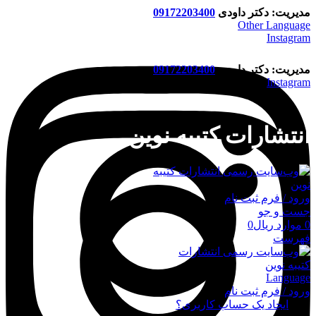
مدیریت: دکتر داودی
09172203400
Other Language
Instagram
مدیریت: دکتر داودی
09172203400
Instagram
انتشارات کتیبه نوین
ورود / فرم ثبت نام
جست و جو
0
موارد
ریال
0
فهرست
Language
ورود / فرم ثبت نام
ورود
ایجاد یک حساب کاربری؟